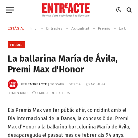
»
»
»
»
ESTÀS A:
Inici
Entrades
Actualitat
Premis
La ballarina María de Ávila, Premi Max d'Honor
PREMIS
La ballarina María de Ávila,
Premi Max d'Honor
PER
ENTREACTE
30 D'ABRIL DE 2014
NO HI HA 
COMENTARIS
1 MINUT DE LECTURA
Els Premis Max van fer públic ahir, coincidint amb el
Dia Internacional de la Dansa, la concessió del Premi
Max d’Honor a la ballarina barcelonina María de Ávila,
desapareguda el passat mes de febrer als 94 anys.