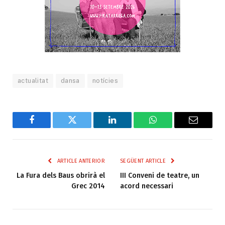
actualitat
dansa
notícies
Facebook
Twitter
LinkedIn
WhatsApp
Email
ARTICLE ANTERIOR
SEGÜENT ARTICLE
La Fura dels Baus obrirà el
III Conveni de teatre, un
Grec 2014
acord necessari