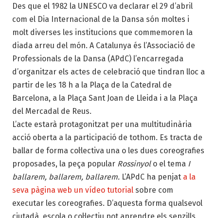
Des que el 1982 la UNESCO va declarar el 29 d’abril
com el Dia Internacional de la Dansa són moltes i
molt diverses les institucions que commemoren la
diada arreu del món. A Catalunya és l’Associació de
Professionals de la Dansa (APdC) l’encarregada
d’organitzar els actes de celebració que tindran lloc a
partir de les 18 h a la Plaça de la Catedral de
Barcelona, a la Plaça Sant Joan de Lleida i a la Plaça
del Mercadal de Reus.
L’acte estarà protagonitzat per una multitudinària
acció oberta a la participació de tothom. Es tracta de
ballar de forma col·lectiva una o les dues coreografies
proposades, la peça popular
Rossinyol
o el tema
I
ballarem, ballarem, ballarem.
L’APdC ha penjat
a la
seva pàgina web un vídeo tutorial
sobre com
executar les coreografies. D’aquesta forma qualsevol
ciutadà, escola o col·lectiu pot aprendre els senzills