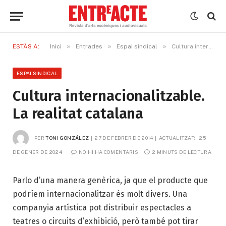
»
»
»
ESTÀS A:
Inici
Entrades
Espai sindical
Cultura internacionalitzable. La realitat catalana
ESPAI SINDICAL
Cultura internacionalitzable.
La realitat catalana
PER
TONI GONZÁLEZ
27 DE FEBRER DE 2014
ACTUALITZAT:
25 
DE GENER DE 2024
NO HI HA COMENTARIS
2 MINUTS DE LECTURA
Parlo d’una manera genèrica, ja que el producte que
podríem internacionalitzar és molt divers. Una
companyia artística pot distribuir espectacles a
teatres o circuits d’exhibició, però també pot tirar