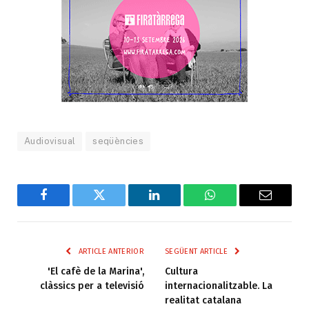
Audiovisual
seqüències
Facebook
Twitter
LinkedIn
WhatsApp
Email
ARTICLE ANTERIOR
SEGÜENT ARTICLE
'El cafè de la Marina',
Cultura
clàssics per a televisió
internacionalitzable. La
realitat catalana