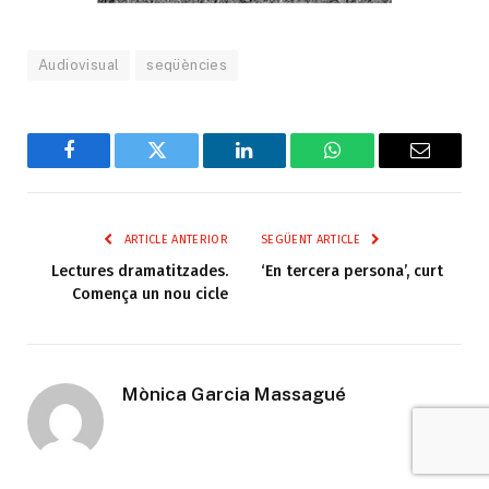
Audiovisual
seqüències
Facebook
Twitter
LinkedIn
WhatsApp
Email
ARTICLE ANTERIOR
SEGÜENT ARTICLE
Lectures dramatitzades.
‘En tercera persona’, curt
Comença un nou cicle
Mònica Garcia Massagué