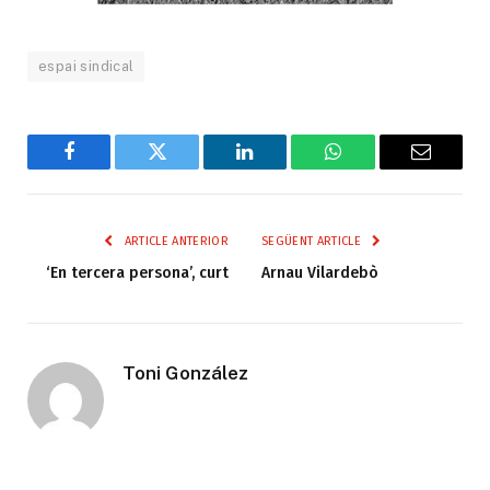
espai sindical
Facebook
Twitter
LinkedIn
WhatsApp
Email
ARTICLE ANTERIOR
SEGÜENT ARTICLE
‘En tercera persona’, curt
Arnau Vilardebò
Toni González