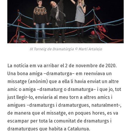
IX Torneig de Dramatúrgia © Martí Artalejo
La notícia em va arribar el 2 de novembre de 2020.
Una bona amiga –dramaturga– em reenviava un
missatge (anònim) que a ella li havia enviat un altre
amic o amiga –dramaturg o dramaturga– i que jo, tot
just llegir-lo, enviaria al meu torn a altres amics i
amigues –dramaturgs i dramaturgues, naturalment–,
de manera que el missatge, en poques hores, es va
escampar per tota la comunitat de dramaturgs i
dramaturgues que habita a Catalunya.