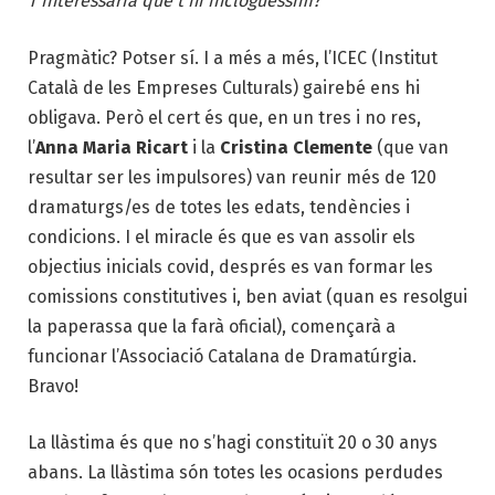
T’interessaria que t’hi incloguéssim?
”
Pragmàtic? Potser sí. I a més a més, l’ICEC (Institut
Català de les Empreses Culturals) gairebé ens hi
obligava. Però el cert és que, en un tres i no res,
l’
Anna Maria Ricart
i la
Cristina Clemente
(que van
resultar ser les impulsores) van reunir més de 120
dramaturgs/es de totes les edats, tendències i
condicions. I el miracle és que es van assolir els
objectius inicials covid, després es van formar les
comissions constitutives i, ben aviat (quan es resolgui
la paperassa que la farà oficial), començarà a
funcionar l’Associació Catalana de Dramatúrgia.
Bravo!
La llàstima és que no s’hagi constituït 20 o 30 anys
abans. La llàstima són totes les ocasions perdudes