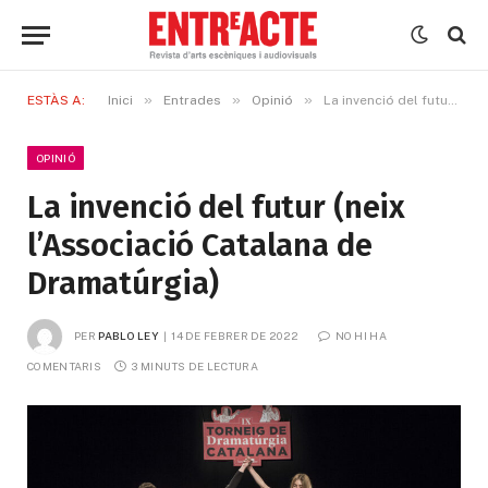
»
»
»
ESTÀS A:
Inici
Entrades
Opinió
La invenció del futur (neix l’Associació Catalana de Dramatúrgia)
OPINIÓ
La invenció del futur (neix
l’Associació Catalana de
Dramatúrgia)
PER
PABLO LEY
14 DE FEBRER DE 2022
NO HI HA 
COMENTARIS
3 MINUTS DE LECTURA