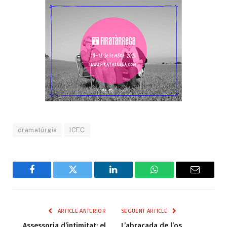
dramatúrgia
ICEC
Facebook
Twitter
LinkedIn
WhatsApp
Email
ARTICLE ANTERIOR
SEGÜENT ARTICLE
Assessoria d’intimitat: el
L’abraçada de l’os