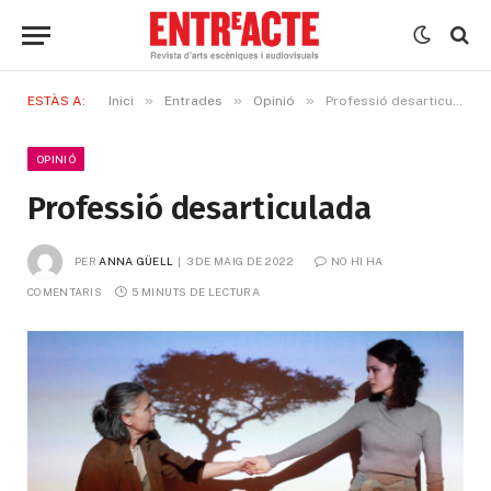
»
»
»
ESTÀS A:
Inici
Entrades
Opinió
Professió desarticulada
OPINIÓ
Professió desarticulada
PER
ANNA GÜELL
3 DE MAIG DE 2022
NO HI HA 
COMENTARIS
5 MINUTS DE LECTURA