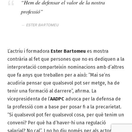
“Hem de defensar el valor de la nostra
professió”
ESTER BARTOMEU
L’actriu i formadora
Ester Bartomeu
es mostra
contrària al fet que persones que no es dediquen a la
interpretació comparteixin nomina­cions amb d’altres
que fa anys que treballen per a això: “Mai se’ns
acudiria pensar que qualsevol pot ser metge, ha de
tenir una formació al darrere”, afirma. La
vicepresidenta de l’
AADPC
advoca per la defensa de
la professió com a base per posar fi a la precarietat.
“Si qualsevol pot fer qualsevol cosa, per què tenim un
conveni? Per què ha d’haver-hi una regulació
salarial? No cal”. I no ho diu només per als actors