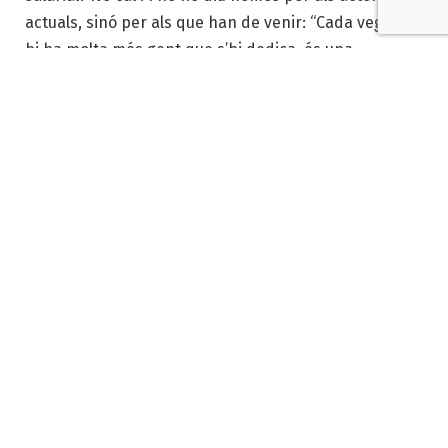
actuals, sinó per als que han de venir: “Cada vegada
hi ha molta més gent que s’hi dedica, és una
professió que cada vegada està més acceptada”,
destaca. Aquest increment és un problema si no
creixen les oportunitats: “Hem de fer que les
productores es guanyin la vida, que l’empresa
cultural aposti per fer creacions i perquè es doni
feina a la gent”. Les altres demandes són per a les
administracions, perquè suportin la creació
econòmicament i creguin realment “en la cultura com
a pota del benestar social”.