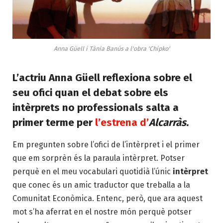
Anna Güell i Tània Banús a l'obra 'Chipko'
L’actriu Anna Güell reflexiona sobre el
seu ofici quan el debat sobre els
intèrprets no professionals salta a
primer terme per
l’estrena d’
Alcarràs.
E
m pregunten sobre l’ofici de l’intèrpret i el primer
que em sorprèn és la paraula
intèrpret
. Potser
perquè en el meu vocabulari quotidià l’únic
intèrpret
que conec és un amic traductor que treballa a la
Comunitat Econòmica. Entenc, però, que ara aquest
mot s’ha aferrat en el nostre món perquè potser