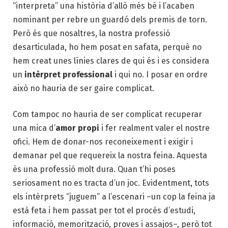
“interpreta” una història d’allò més bé i l’acaben
nominant per rebre un guardó dels premis de torn.
Però és que nosaltres, la nostra professió
desarticulada, ho hem posat en safata, perquè
no
hem creat unes línies clares de qui és i es con
sidera
un
intèrpret professional
i qui no. I posar en ordre
això no hauria de ser gaire complicat.
Com tampoc no hauria de ser complicat recuperar
una mica d’
amor propi
i fer realment valer el nostre
ofici. Hem de donar-nos reconeixement i exigir i
demanar pel que requereix la nostra feina. Aquesta
és una professió molt dura. Quan t’hi poses
seriosament no es tracta d’un joc. Evidentment, tots
els intèrprets
“juguem”
a l’escenari –un cop la feina ja
està feta i hem passat per tot el procés d’estudi,
informació, memorització, proves i assajos–, però tot