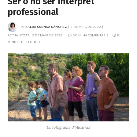
Ser o no ser intèrpret
professional
PER
ALBA CUENCA SÁNCHEZ
2 DE MAIG DE 2022
ACTUALITZAT:
2 DE MAIG DE 2022
NO HI HA COMENTARIS
8 
MINUTS DE LECTURA
Un fotograma d''Alcarràs'