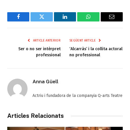
Facebook
Twitter
LinkedIn
WhatsApp
Email
ARTICLE ANTERIOR
SEGÜENT ARTICLE
Ser o no ser intèrpret
‘Alcarràs’ i la collita actoral
professional
no professional
Anna Güell
Actriu i fundadora de la companyia Q-arts Teatre
Articles Relacionats