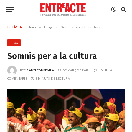
»
»
ESTÀS A:
Inici
Blog
Somnis per a la cultura
BLOG
Somnis per a la cultura
PER
SANTI FONDEVILA
22 DE MARÇ DE 2019
NO HI HA 
COMENTARIS
3 MINUTS DE LECTURA