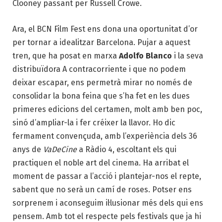
Clooney passant per Russell Crowe.
Ara, el BCN Film Fest ens dona una oportunitat d’or
per tornar a idealitzar Barcelona. Pujar a aquest
tren, que ha posat en marxa
Adolfo Blanco
i la seva
distribuïdora A contracorriente i que no podem
deixar escapar, ens permetrà mirar no només de
consolidar la bona feina que s’ha fet en les dues
primeres edicions del certamen, molt amb ben poc,
sinó d’ampliar-la i fer créixer la llavor. Ho dic
fermament convençuda, amb l’experiència dels 36
anys de
VaDeCine
a Ràdio 4, escoltant els qui
practiquen el noble art del cinema. Ha arribat el
moment de passar a l’acció i plantejar-nos el repte,
sabent que no serà un camí de roses. Potser ens
sorprenem i aconseguim il·lusionar més dels qui ens
pensem. Amb tot el respecte pels festivals que ja hi