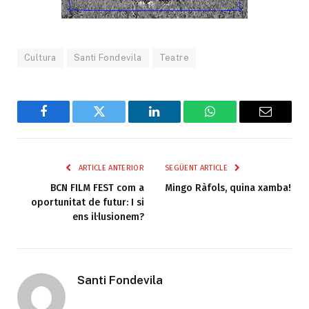
Cultura
Santi Fondevila
Teatre
Facebook
Twitter
LinkedIn
WhatsApp
Email
ARTICLE ANTERIOR
SEGÜENT ARTICLE
BCN FILM FEST com a
Mingo Ràfols, quina xamba!
oportunitat de futur: I si
ens il·lusionem?
Santi Fondevila