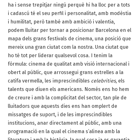
ha i sense trepitjar ningú perquè hi ha lloc per a tots
i cadascú té el seu perfil i personalitat, amb modèstia
i humilitat, però també amb ambició i valentia,
podem lluitar per tornar a posicionar Barcelona en el
mapa dels grans festivals de cinema, una posició que
mereix una gran ciutat com la nostra. Una ciutat que
ho té tot per liderar qualsevol cosa. I tenim la
fórmula: cinema de qualitat amb visió internacional i
obert al públic, que arrossegui grans estrelles a la
catifa vermella, les imprescindibles
celebrities
, els
talents que diuen els americans. Només ens ho hem
de creure i amb la complicitat del sector, tan ple de
lluitadors que aquests dies ens han omplert de
missatges de suport, i de les imprescindibles
institucions, anar directament al públic, amb una
programació en la qual el cinema s’alinea amb la
literatura i amb la història, la qual cosa ja es garantia