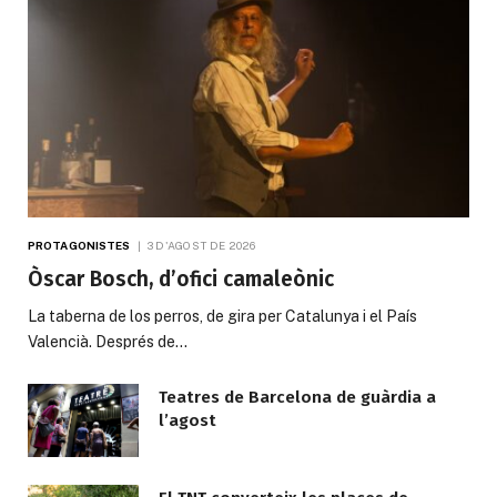
PROTAGONISTES
3 D'AGOST DE 2026
Òscar Bosch, d’ofici camaleònic
La taberna de los perros, de gira per Catalunya i el País
Valencià. Després de…
Teatres de Barcelona de guàrdia a
l’agost