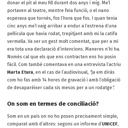
donar el pit al meu fill durant dos anys i mig. Me’l
portaven al teatre, mentre feia funció, o el nano
esperava que tornés, fos l’hora que fos. I quan tenia
cinc anys me’l vaig arribar a endur a l’estrena d’una
pel·lícula que havia rodat, trepitjant amb mi la catifa
vermella. Va ser un gest molt comentat, que per a mi
era tota una declaració d’intencions. Maneres n’hi ha.
Només cal que els que ens contracten ens ho posin
fàcil. Com també comentava en una entrevista l’actriu
Marta Etura
, en el cas de l’audiovisual,
“
ja em diràs
com ho fas amb 14 hores de gravació i amb l’obligació
de desaparèixer cada sis mesos per a un rodatge
”.
On som en termes de conciliació?
Som en un país on no ho posen precisament simple,
comparat amb d’altres: segons un informe d’
UNICEF
,