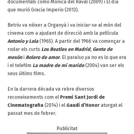
documentals como Mònica del Raval (2009) i El día
que murió Gracia Imperio (2013).
Betriu va néixer a Organyà i va iniciar-se al món del
cinema com a ajudant de direcció amb la pel·lícula
Antonio y Lola
(1965). A partir del 1966 va començar a
rodar els curts
Los Beatles en Madrid
,
Gente de
mesón
i
Bolero de amor
. El paraíso ya no es lo que era
i el telefilm
La madre de mi marido
(2004) van ser els
seus últims films.
En la darrera dècada va rebre diversos
reconeixements com el
Premi Sant Jordi de
Cinematografia
(2014) i el
Gaudí d’Honor
atorgat el
passat mes de febrer.
Publicitat