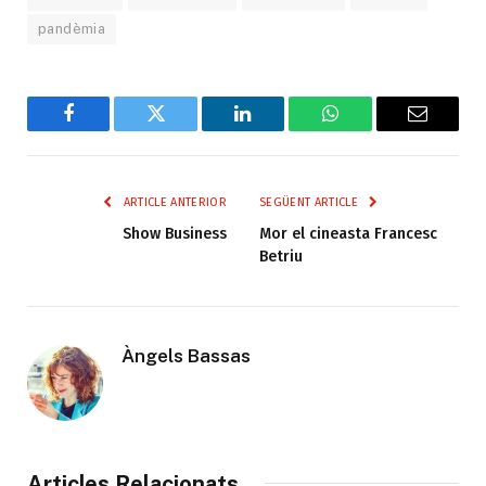
pandèmia
Facebook
Twitter
LinkedIn
WhatsApp
Email
ARTICLE ANTERIOR
SEGÜENT ARTICLE
Show Business
Mor el cineasta Francesc
Betriu
Àngels Bassas
Articles Relacionats