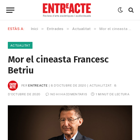
»
»
»
ESTÀS A:
Inici
Entrades
Actualitat
Mor el cineasta Francesc Betriu
ACTUALITAT
Mor el cineasta Francesc
Betriu
PER
ENTREACTE
8 D'OCTUBRE DE 2020
ACTUALITZAT:
8 
D'OCTUBRE DE 2020
NO HI HA COMENTARIS
1 MINUT DE LECTURA