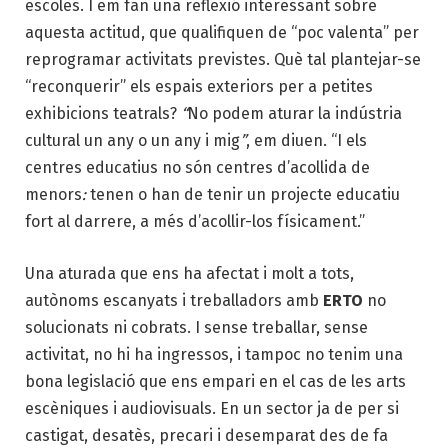
escoles. I em fan una reflexió interessant sobre
aquesta actitud, que qualifiquen de “poc valenta” per
reprogramar activitats previstes. Què tal plantejar-se
“reconquerir” els espais exteriors per a petites
exhibicions teatrals?
“
No podem aturar la indústria
cultural un any o un any i mig
”
, em diuen. “I els
centres educatius no són centres d’acollida de
menors
:
tenen o han de tenir un projecte educatiu
fort al darrere, a més d’acollir-los físicament.”
Una aturada que ens ha afectat i molt a tots,
autònoms escanyats i treballadors amb
ERTO
no
solucionats ni cobrats. I sense treballar, sense
activitat, no hi ha ingressos, i tampoc no tenim una
bona legislació que ens empari en el cas de les arts
escèniques i audiovisuals. En un sector ja de per si
castigat, desatès, precari i desemparat des de fa