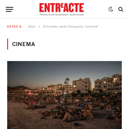
»
ESTÀS A:
Inici
Entrades amb l'etiqueta "cinema"
CINEMA