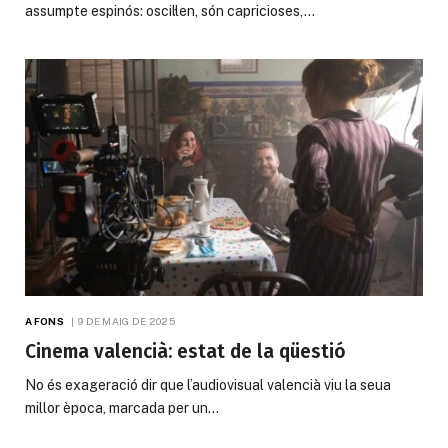
assumpte espinós: oscil·len, són capricioses,…
A FONS
9 DE MAIG DE 2025
Cinema valencià: estat de la qüestió
No és exageració dir que l’audiovisual valencià viu la seua
millor època, marcada per un…