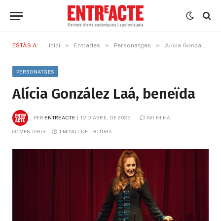
»
»
»
ESTÀS A:
Inici
Entrades
Personatges
Alícia González Laá, beneïda
PERSONATGES
Alícia González Laá, beneïda
PER
ENTREACTE
12 D'ABRIL DE 2025
NO HI HA 
COMENTARIS
1 MINUT DE LECTURA