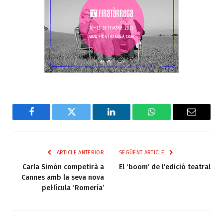
Facebook
Twitter
LinkedIn
WhatsApp
Email
ARTICLE ANTERIOR
SEGÜENT ARTICLE
Carla Simón competirà a
El ‘boom’ de l’edició teatral
Cannes amb la seva nova
pel·lícula ‘Romería’