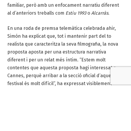
familiar, però amb un enfocament narratiu diferent
al d’anteriors treballs com
Estiu 1993
o
Alcarràs
.
En una roda de premsa telemàtica celebrada ahir,
Simón ha explicat que, tot i mantenir part del to
realista que caracteritza la seva filmografia, la nova
proposta aposta per una estructura narrativa
diferent i per un relat més íntim. “Estem molt
contentes que aquesta proposta hagi interessat a
Cannes, perquè arribar a la secció oficial d’aquest
festival és molt difícil”, ha expressat visiblement
emocionada en declaracions recollides per El
Periódico.
La pel·lícula ha estat produïda per
María Zamora
, qui
ja va acompanyar Simón en l’èxit d’
Alcarràs
,
guanyadora de l’Oso d’Or a la Berlinale. Zamora ha