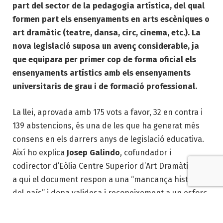
part del sector de la pedagogia artística, del qual
formen part els ensenyaments en arts escèniques o
art dramàtic (teatre, dansa, circ, cinema, etc.). La
nova legislació suposa un avenç considerable, ja
que equipara per primer cop de forma oficial els
ensenyaments artístics amb els ensenyaments
universitaris de grau i de formació professional.
La llei, aprovada amb 175 vots a favor, 32 en contra i
139 abstencions, és una de les que ha generat més
consens en els darrers anys de legislació educativa.
Així ho explica
Josep Galindo
, cofundador i
codirector d’Eòlia Centre Superior d’Art Dramàtic, per
a qui el document respon a una “mancança històrica
del país” i dona validesa i reconeixement a un esforç
que els centres superiors ja fa temps que duen a
terme: “Si els graus artístics, a tots els efectes, ja