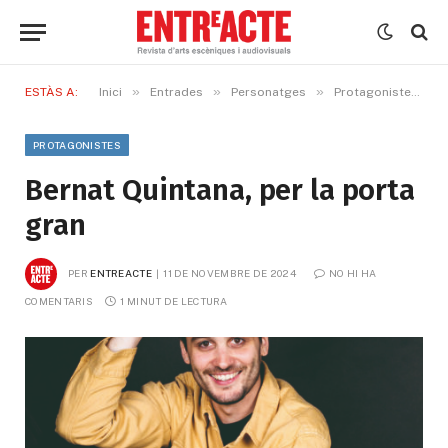
»
»
»
»
ESTÀS A:
Inici
Entrades
Personatges
Protagonistes
PROTAGONISTES
Bernat Quintana, per la porta
gran
PER
ENTREACTE
11 DE NOVEMBRE DE 2024
NO HI HA 
COMENTARIS
1 MINUT DE LECTURA