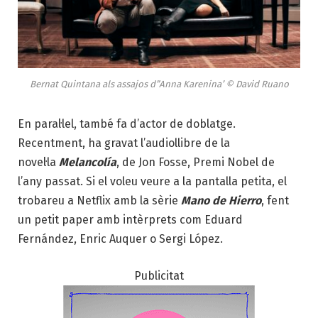
Bernat Quintana als assajos d”Anna Karenina’ © David Ruano
En paral·lel, també fa d’actor de doblatge.
Recentment, ha gravat l’audiollibre de la
novel·la
Melancolía
, de Jon Fosse, Premi Nobel de
l’any passat. Si el voleu veure a la pantalla petita, el
trobareu a Netflix amb la sèrie
Mano de Hierro
, fent
un petit paper amb intèrprets com Eduard
Fernández, Enric Auquer o Sergi López.
Publicitat