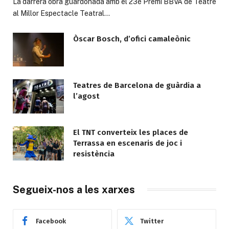
La darrera obra guardonada amb el 23è Premi BBVA de Teatre
al Millor Espectacle Teatral…
Òscar Bosch, d’ofici camaleònic
Teatres de Barcelona de guàrdia a
l’agost
El TNT converteix les places de
Terrassa en escenaris de joc i
resistència
Segueix-nos a les xarxes
Facebook
Twitter