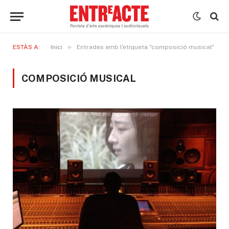
»
ESTÀS A:
Inici
Entrades amb l'etiqueta "composició musical"
COMPOSICIÓ MUSICAL