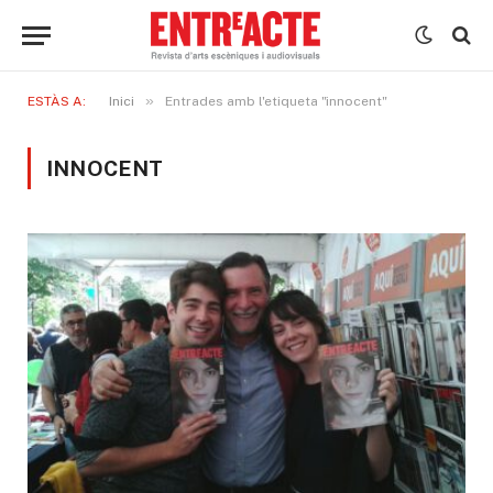
»
ESTÀS A:
Inici
Entrades amb l'etiqueta "innocent"
INNOCENT