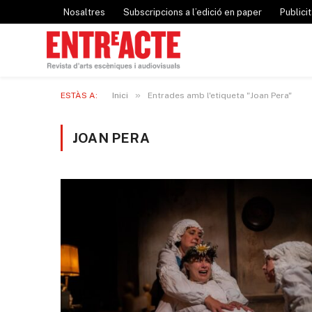
Nosaltres
Subscripcions a l’edició en paper
Publicit
»
ESTÀS A:
Inici
Entrades amb l'etiqueta "Joan Pera"
JOAN PERA