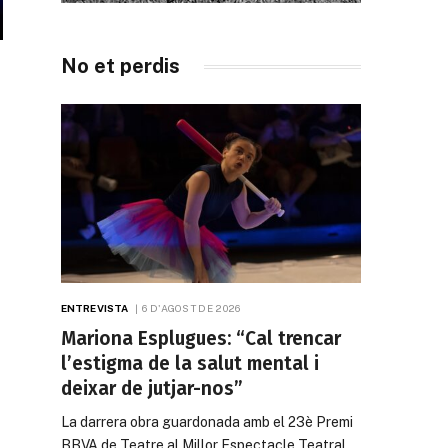
No et perdis
ENTREVISTA
6 D'AGOST DE 2026
Mariona Esplugues: “Cal trencar
l’estigma de la salut mental i
deixar de jutjar-nos”
La darrera obra guardonada amb el 23è Premi
BBVA de Teatre al Millor Espectacle Teatral…