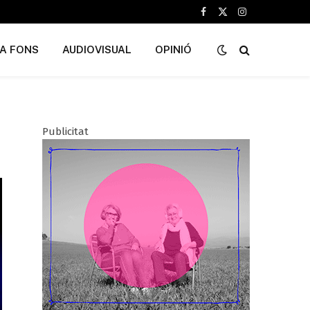
Facebook
X
Instagram
(Twitter)
A FONS
AUDIOVISUAL
OPINIÓ
Publicitat