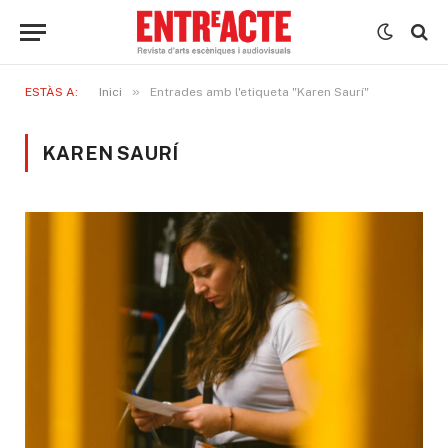
»
ESTÀS A:
Inici
Entrades amb l'etiqueta "Karen Saurí"
KAREN SAURÍ