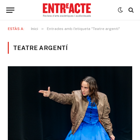
»
ESTÀS A:
Inici
Entrades amb l'etiqueta "Teatre argentí"
TEATRE ARGENTÍ