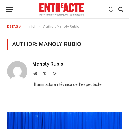
»
ESTÀS A:
Inici
Author: Manoly Rubio
AUTHOR: MANOLY RUBIO
Manoly Rubio
Web
X
Instagram
(Twitter)
Il·luminadora i tècnica de l’espectacle