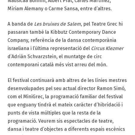
Nausicaa Bonnín, Albert Prat, Carles Martínez,
Míriam Alemany o Carme Sansa, entre d’altres.
A banda de
Les bruixes de Salem
, pel Teatre Grec hi
passaran també la Kibbutz Contemporary Dance
Company, referència de la dansa contemporània
israeliana i l’última representació del
Circus Klezmer
d’Adrián Schvarzstein, el muntatge de circ
contemporani català més vist arreu del món.
El festival continuarà amb altres de les línies mestres
desenvolupades pel seu actual director Ramon Simó,
com el MiniGrec, la programació familiar del festival
que enguany tindrà el mateix caràcter d’hibridació i
punts de vista múltiples que la resta de la
programació. Veurem sis espectacles de teatre,
dansa i teatre d’objectes a diferents espais escènics