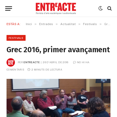
»
»
»
»
ESTÀS A:
Inici
Entrades
Actualitat
Festivals
Grec 2016, primer avançament
FESTIVALS
Grec 2016, primer avançament
PER
ENTREACTE
26 D'ABRIL DE 2016
NO HI HA 
COMENTARIS
2 MINUTS DE LECTURA