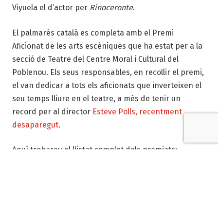
Viyuela el d’actor per
Rinoceronte
.
El palmarès català es completa amb el Premi
Aficionat de les arts escèniques que ha estat per a la
secció de Teatre del Centre Moral i Cultural del
Poblenou. Els seus responsables, en recollir el premi,
el van dedicar a tots els aficionats que inverteixen el
seu temps lliure en el teatre, a més de tenir un
record per al director
Esteve Polls, recentment
desaparegut
.
Aquí trobareu el llistat complet dels premiats:
Mejor espectáculo de teatro
LA PIEDRA OSCURA – Lazona Films, S.L., Centro
Dramático Nacional