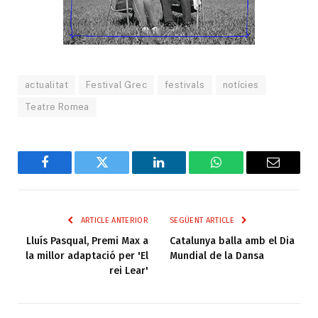
actualitat
Festival Grec
festivals
notícies
Teatre Romea
Facebook
Twitter
LinkedIn
WhatsApp
Email
ARTICLE ANTERIOR
SEGÜENT ARTICLE
Lluís Pasqual, Premi Max a
Catalunya balla amb el Dia
la millor adaptació per 'El
Mundial de la Dansa
rei Lear'