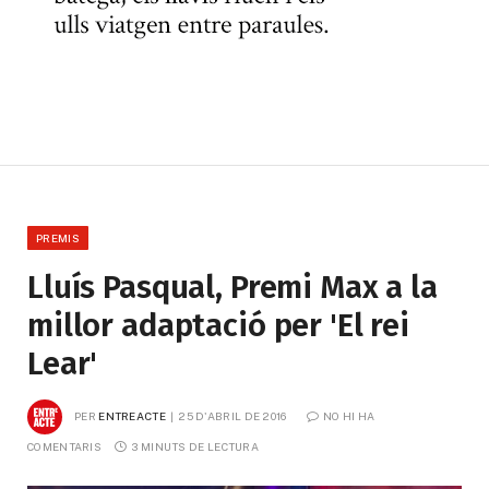
PREMIS
Lluís Pasqual, Premi Max a la
millor adaptació per 'El rei
Lear'
PER
ENTREACTE
25 D'ABRIL DE 2016
NO HI HA 
COMENTARIS
3 MINUTS DE LECTURA