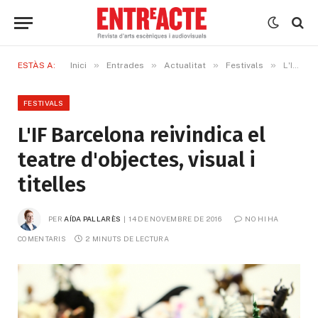
»
»
»
»
ESTÀS A:
Inici
Entrades
Actualitat
Festivals
L'IF Barcelona reivindica el teatre d'objectes, visual i titelles
FESTIVALS
L'IF Barcelona reivindica el
teatre d'objectes, visual i
titelles
PER
AÍDA PALLARÈS
14 DE NOVEMBRE DE 2016
NO HI HA 
COMENTARIS
2 MINUTS DE LECTURA