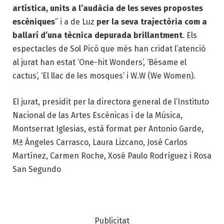
artística, units a l’audàcia de les seves propostes
escèniques
” i a de Luz
per la seva trajectòria com a
ballarí d’una tècnica depurada brillantment
. Els
espectacles de Sol Picó que més han cridat l’atenció
al jurat han estat ‘One-hit Wonders’, ‘Bésame el
cactus’, ‘El llac de les mosques’ i W.W (We Women).
El jurat, presidit per la directora general de l’Instituto
Nacional de las Artes Escénicas i de la Música,
Montserrat Iglesias, està format per Antonio Garde,
Mª Ángeles Carrasco, Laura Lizcano, José Carlos
Martínez, Carmen Roche, Xosé Paulo Rodríguez i Rosa
San Segundo
Publicitat