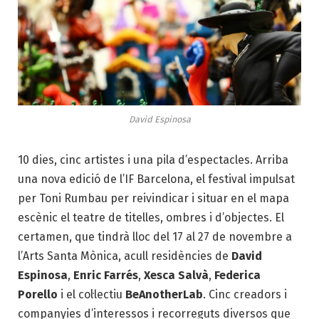
David Espinosa
10 dies, cinc artistes i una pila d’espectacles. Arriba
una nova edició de l’IF Barcelona, el festival impulsat
per Toni Rumbau per reivindicar i situar en el mapa
escènic el teatre de titelles, ombres i d’objectes. El
certamen, que tindrà lloc del 17 al 27 de novembre a
l’Arts Santa Mònica, acull residències de
David
Espinosa
,
Enric Farrés
,
Xesca Salvà
,
Federica
Porello
i el col·lectiu
BeAnotherLab
. Cinc creadors i
companyies d’interessos i recorreguts diversos que