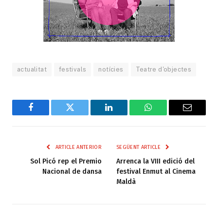
actualitat
festivals
notícies
Teatre d'objectes
Facebook
Twitter
LinkedIn
WhatsApp
Email
ARTICLE ANTERIOR
SEGÜENT ARTICLE
Sol Picó rep el Premio
Arrenca la VIII edició del
Nacional de dansa
festival Enmut al Cinema
Maldà