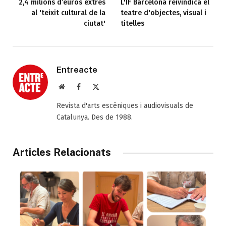
2,4 milions d’euros extres
L'IF Barcelona reivindica el
al 'teixit cultural de la
teatre d'objectes, visual i
ciutat'
titelles
Entreacte
Web
Facebook
X
(Twitter)
Revista d'arts escèniques i audiovisuals de
Catalunya. Des de 1988.
Articles Relacionats