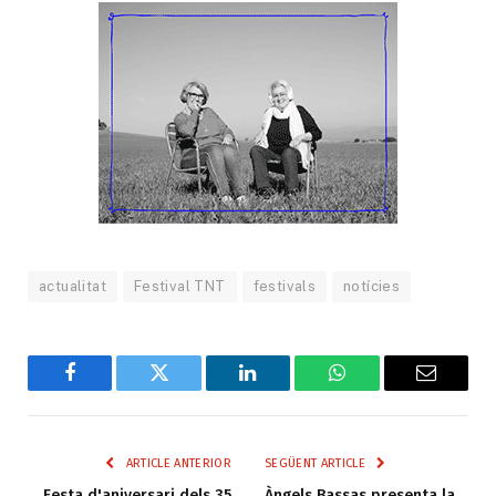
actualitat
Festival TNT
festivals
notícies
Facebook
Twitter
LinkedIn
WhatsApp
Email
ARTICLE ANTERIOR
SEGÜENT ARTICLE
Festa d'aniversari dels 35
Àngels Bassas presenta la