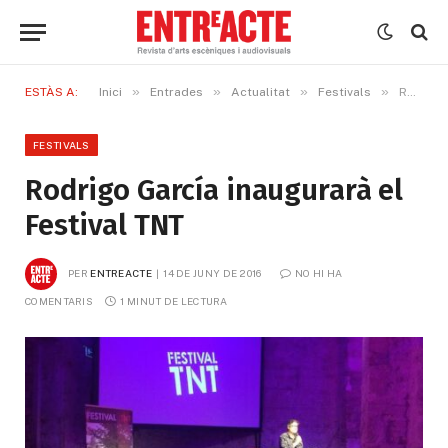
»
»
»
»
ESTÀS A:
Inici
Entrades
Actualitat
Festivals
Rodrigo García inaugurarà el Festival TNT
FESTIVALS
Rodrigo García inaugurarà el
Festival TNT
PER
ENTREACTE
14 DE JUNY DE 2016
NO HI HA 
COMENTARIS
1 MINUT DE LECTURA