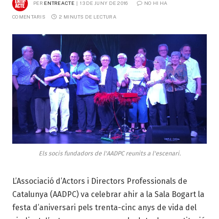
PER
ENTREACTE
13 DE JUNY DE 2016
NO HI HA 
COMENTARIS
2 MINUTS DE LECTURA
Els socis fundadors de l'AADPC reunits a l'escenari.
L’Associació d’Actors i Directors Professionals de
Catalunya
(
AADPC
) va celebrar ahir a la Sala
Bogart
la
festa d’aniversari pels trenta-cinc anys de vida del