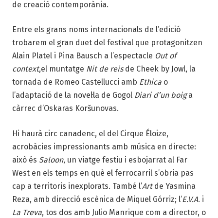
de creació contemporània.
Entre els grans noms internacionals de l’edició
trobarem el gran duet del festival que protagonitzen
Alain Platel i Pina Bausch a l’espectacle
Out of
context
,el muntatge
Nit de reis
de Cheek by Jowl, la
tornada de Romeo Castellucci amb
Ethica
o
l’adaptació de la novel·la de Gogol
Diari d’un boig
a
càrrec d’Oskaras Koršunovas.
Hi haurà circ canadenc, el del Cirque Éloize,
acrobàcies impressionants amb música en directe:
això és
Saloon
, un viatge festiu i esbojarrat al Far
West en els temps en què el ferrocarril s’obria pas
cap a territoris inexplorats. També l’
Art
de Yasmina
Reza, amb direcció escènica de Miquel Górriz; l’
E.V.A
. i
La Treva
, tos dos amb Julio Manrique com a director, o