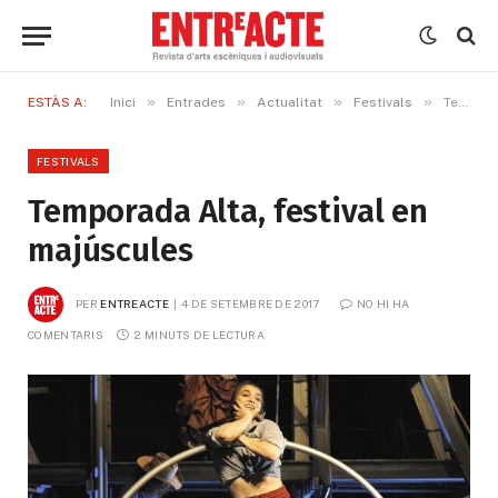
»
»
»
»
ESTÀS A:
Inici
Entrades
Actualitat
Festivals
Temporada Alta, festival en majúscules
FESTIVALS
Temporada Alta, festival en
majúscules
PER
ENTREACTE
4 DE SETEMBRE DE 2017
NO HI HA 
COMENTARIS
2 MINUTS DE LECTURA