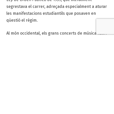
segrestava el carrer, adreçada especialment a aturar
les manifestacions estudiantils que posaven en
qüestió el règim.
Al món occidental, els grans concerts de música folk i
de rock, com els que van tenir lloc a Newport,
Woodstock o a l’Illa de Man, van suposar una
conquesta de l’espai públic per part d’una nova
generació que cercava una nova concepció de la
cultura i l’art. En aquest context van aparèixer els
grans grups de teatre de carrer, com els mítics Bread
& Puppet i els entranyables El Teatro Campesino,
entre molts d’altres, que van significar un nou
paradigma de les creacions teatrals i artístiques, en
general.