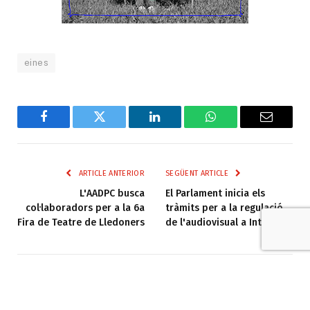
eines
Facebook
Twitter
LinkedIn
WhatsApp
Email
ARTICLE ANTERIOR
SEGÜENT ARTICLE
L'AADPC busca
El Parlament inicia els
col·laboradors per a la 6a
tràmits per a la regulació
Fira de Teatre de Lledoners
de l'audiovisual a Internet
Entreacte
Web
Facebook
X