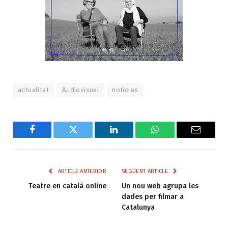
actualitat
Audiovisual
notícies
Facebook
Twitter
LinkedIn
WhatsApp
Email
ARTICLE ANTERIOR
SEGÜENT ARTICLE
Teatre en català online
Un nou web agrupa les
dades per filmar a
Catalunya