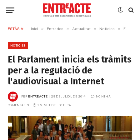
»
»
»
»
ESTÀS A:
Inici
Entrades
Actualitat
Notícies
El Parlament inicia els tràmits per a la regulació de l'audiovisual a Internet
NOTÍCIES
El Parlament inicia els tràmits
per a la regulació de
l'audiovisual a Internet
PER
ENTREACTE
28 DE JULIOL DE 2014
NO HI HA 
COMENTARIS
1 MINUT DE LECTURA