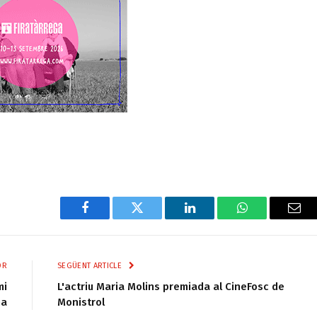
Facebook
Twitter
LinkedIn
WhatsApp
Ema
OR
SEGÜENT ARTICLE
mi
L'actriu Maria Molins premiada al CineFosc de
na
Monistrol