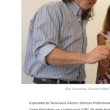
Àlex Casanovas, Elisabeth Abad 
El president de l’Associació d’Actors i Directors Profession
Centre d’Iniciatives per a la Reinserció (CIRE), Elisabeth Abad