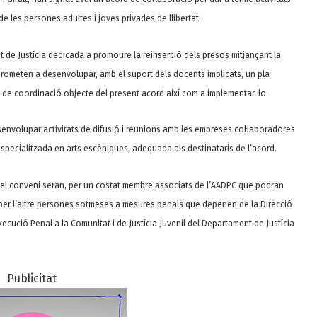
de les persones adultes i joves privades de llibertat.
nt de Justícia dedicada a promoure la reinserció dels presos mitjançant la
omprometen a desenvolupar, amb el suport dels docents implicats, un pla
eis de coordinació objecte del present acord així com a implementar-lo.
esenvolupar activitats de difusió i reunions amb les empreses col·laboradores
especialitzada en arts escèniques, adequada als destinataris de l’acord.
 del conveni seran, per un costat membre associats de l’AADPC que podran
i per l’altre persones sotmeses a mesures penals que depenen de la Direcció
xecució Penal a la Comunitat i de Justícia Juvenil del Departament de Justícia
Publicitat