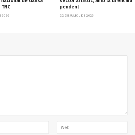
 nacional de dansa
sector artístic, amb la IA encara
l TNC
pendent
E 2026
22 DE JULIOL DE 2026