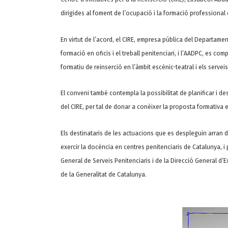
dirigides al foment de l’ocupació i la formació professional 
En virtut de l’acord, el CIRE, empresa pública del Departame
formació en oficis i el treball penitenciari, i l’AADPC, es c
formatiu de reinserció en l’àmbit escènic-teatral i els serv
El conveni també contempla la possibilitat de planificar i d
del CIRE, per tal de donar a conèixer la proposta formativa 
Els destinataris de les actuacions que es despleguin arran
exercir la docència en centres penitenciaris de Catalunya, 
General de Serveis Penitenciaris i de la Direcció General d’E
de la Generalitat de Catalunya.