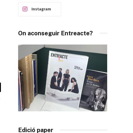
Instagram
On aconseguir Entreacte?
il
Edició paper