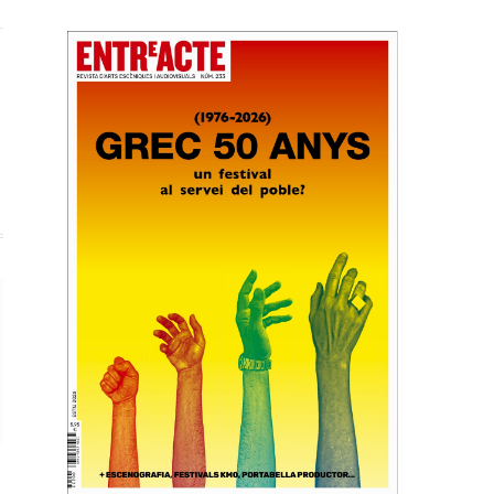
ook
X
(Twitter)