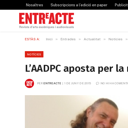
Nosaltres
Subscripcions a l’edició en paper
Publicit
»
»
»
»
ESTÀS A:
Inici
Entrades
Actualitat
Notícies
NOTÍCIES
L’AADPC aposta per la 
PER
ENTREACTE
1 DE JUNY DE 2015
NO HI HA COMENT