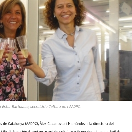
i Ester Bartomeu, secretària Cultura de l'AADPC.
als de Catalunya (AADPC), Àlex Casanovas i Hernández, i la directora del
 i Giralt, han signat avui un acord de col·laboració per dur a terme activitats