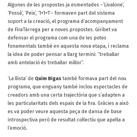
Algunes de les propostes ja esmentades –’Livalone’,
‘Possê’, ‘Peix’, ‘1+1+1’– formaven part del sistema
suport a la creació, el programa d’acompanyament
de FiraTàrrega per a noves propostes. Giribet va
defensar el programa com una de les potes
fonamentals també en aquesta nova etapa, i reclama
la idea de poder pensar a llarg termini: “treballar
amb antelació és treballar millor”.
‘La llista’ de
Quim Bigas
també formava part del nou
programa, que enguany també inclou espectacles de
creadors amb una certa trajectòria que s’adapten a
les particularitats dels espais de la fira. Gràcies a això
es va poder veure aquesta peça de dansa de base
introspectiva però de resultat col·lectiu que apel·la a
l’emoció.