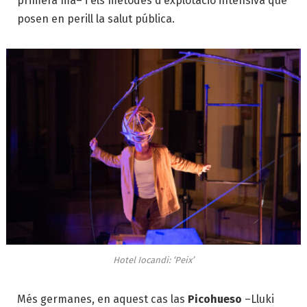
primera mà– i els mètodes d’explotació intensiva que
posen en perill la salut pública.
Hotel Iocandi: ‘Peix’
Més germanes, en aquest cas las
Picohueso
–Lluki