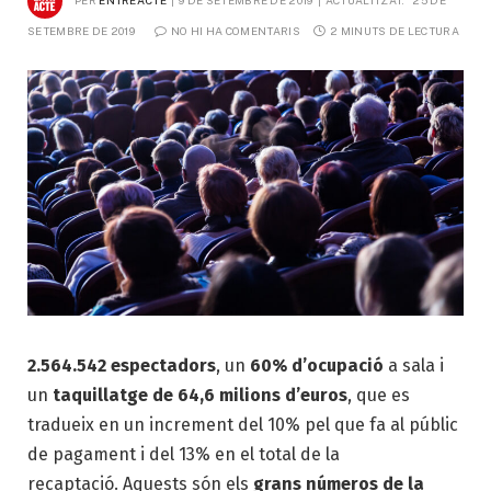
SETEMBRE DE 2019
NO HI HA COMENTARIS
2 MINUTS DE LECTURA
2.564.542 espectadors
, un
60% d’ocupació
a sala i
un
taquillatge de 64,6 milions d’euros
, que es
tradueix en un increment del 10% pel que fa al públic
de pagament i del 13% en el total de la
recaptació. Aquests són els
grans números de la