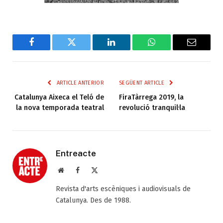
Facebook
Twitter
LinkedIn
WhatsApp
Email
ARTICLE ANTERIOR
SEGÜENT ARTICLE
Catalunya Aixeca el Teló de
FiraTàrrega 2019, la
la nova temporada teatral
revolució tranquil·la
Entreacte
Web
Facebook
X
(Twitter)
Revista d'arts escèniques i audiovisuals de
Catalunya. Des de 1988.