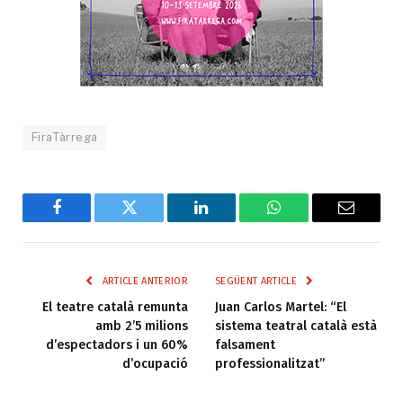
FiraTàrrega
Facebook
Twitter
LinkedIn
WhatsApp
Email
ARTICLE ANTERIOR
SEGÜENT ARTICLE
El teatre català remunta
Juan Carlos Martel: “El
amb 2’5 milions
sistema teatral català està
d’espectadors i un 60%
falsament
d’ocupació
professionalitzat”