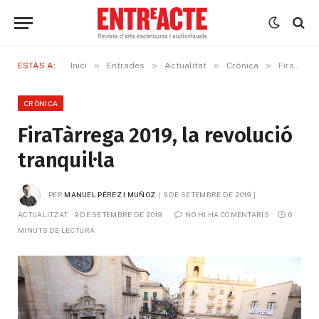
»
»
»
»
ESTÀS A:
Inici
Entrades
Actualitat
Crònica
FiraTàrrega 2019, la revolució tranquil·la
CRÒNICA
FiraTàrrega 2019, la revolució
tranquil·la
PER
MANUEL PÉREZ I MUÑOZ
9 DE SETEMBRE DE 2019
ACTUALITZAT:
9 DE SETEMBRE DE 2019
NO HI HA COMENTARIS
6 
MINUTS DE LECTURA