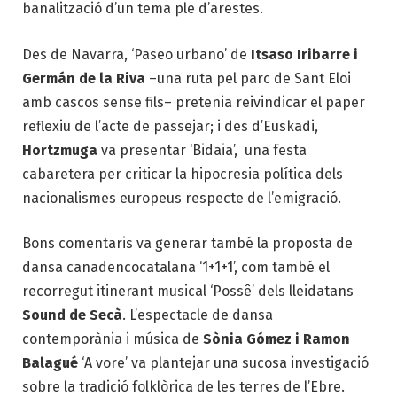
banalització d’un tema ple d’arestes.
Des de Navarra, ‘Paseo urbano’ de
Itsaso Iribarre i
Germán de la Riva
–una ruta pel parc de Sant Eloi
amb cascos sense fils– pretenia reivindicar el paper
reflexiu de l’acte de passejar; i des d’Euskadi,
Hortzmuga
va presentar ‘Bidaia’, una festa
cabaretera per criticar la hipocresia política dels
nacionalismes europeus respecte de l’emigració.
Bons comentaris va generar també la proposta de
dansa canadencocatalana ‘1+1+1’, com també el
recorregut itinerant musical ‘Possê’ dels lleidatans
Sound de Secà
. L’espectacle de dansa
contemporània i música de
Sònia Gómez i Ramon
Balagué
‘A vore’ va plantejar una sucosa investigació
sobre la tradició folklòrica de les terres de l’Ebre.