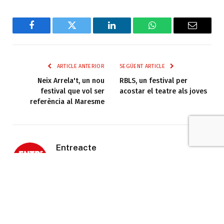
Facebook
Twitter
LinkedIn
WhatsApp
Email
ARTICLE ANTERIOR
SEGÜENT ARTICLE
Neix Arrela't, un nou
RBLS, un festival per
festival que vol ser
acostar el teatre als joves
referència al Maresme
Entreacte
Web
Facebook
X
(Twitter)
Revista d'arts escèniques i audiovisuals de
Catalunya. Des de 1988.