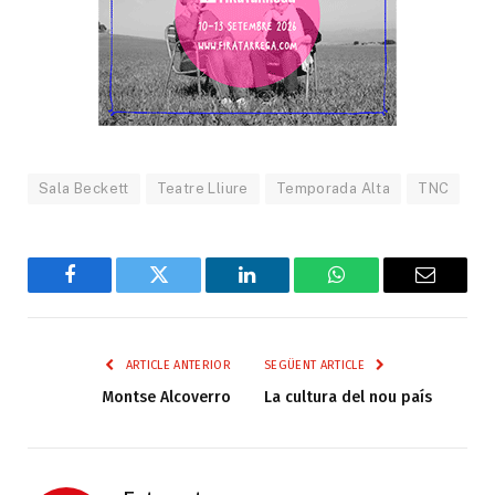
Sala Beckett
Teatre Lliure
Temporada Alta
TNC
Facebook
Twitter
LinkedIn
WhatsApp
Email
ARTICLE ANTERIOR
SEGÜENT ARTICLE
Montse Alcoverro
La cultura del nou país