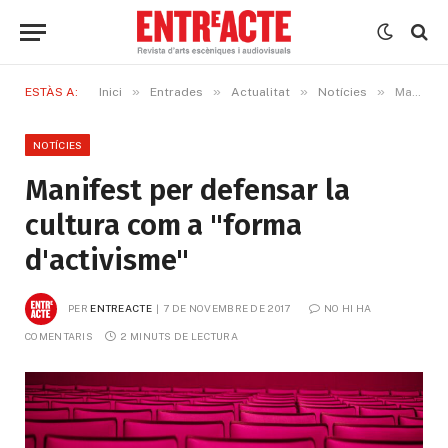
»
»
»
»
ESTÀS A:
Inici
Entrades
Actualitat
Notícies
Manifest per defensar la cultura com a "forma d'activisme"
NOTÍCIES
Manifest per defensar la
cultura com a "forma
d'activisme"
PER
ENTREACTE
7 DE NOVEMBRE DE 2017
NO HI HA 
COMENTARIS
2 MINUTS DE LECTURA