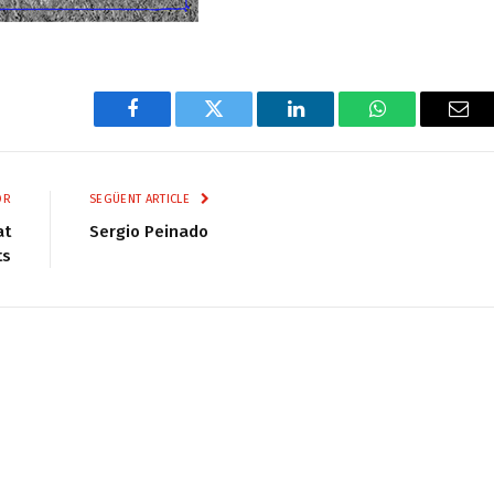
Facebook
Twitter
LinkedIn
WhatsApp
Ema
OR
SEGÜENT ARTICLE
at
Sergio Peinado
ts