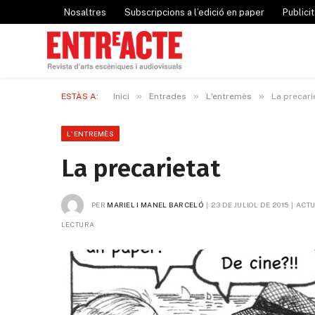
Nosaltres
Subscripcions a l’edició en paper
Publicit
»
»
»
ESTÀS A:
Inici
Entrades
L'entremès
La precari
L'ENTREMÈS
La precarietat
PER
MARIEL I MANEL BARCELÓ
23 DE JULIOL DE 2015
ACTU
LECTURA