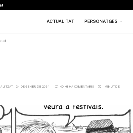
at
ACTUALITAT
PERSONATGES
etat
ALITZAT:
24 DE GENER DE 2024
NO HI HA COMENTARIS
1 MINUT DE 