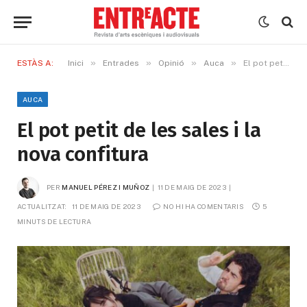
»
»
»
»
ESTÀS A:
Inici
Entrades
Opinió
Auca
El pot petit de les sales i la nova confitura
AUCA
El pot petit de les sales i la
nova confitura
PER
MANUEL PÉREZ I MUÑOZ
11 DE MAIG DE 2023
ACTUALITZAT:
11 DE MAIG DE 2023
NO HI HA COMENTARIS
5 
MINUTS DE LECTURA