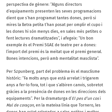
perspectiva de gènere: “Alguns directors
d’equipaments presenten les seves programacions
dient que s’han programat tantes dones, però si
mires la lletra petita t’han posat per omplir el cupo i
les dones hi són menys dies, en sales més petites o
fent lectures dramatitzades”, i afegeix: “Un bon
exemple és el Premi SGAE de teatre per a dones:
l’import del premi és la meitat que el premi general.
Bones intencions, però amb mentalitat masclista”.
Per Szpunberg, part del problema és el masclisme
històric: “Fa molts anys que està arrelat i trigarem
anys a fer-lo fora, tot i que s’albiren canvis, sobretot
gràcies a la presència de dones en les direccions dels
equipaments”. Per la dramaturga d’
El pes d’un cos
i
Mal de coraçon
, en la mateixa línia que Tornero, les
dones han estat relegades a sales petites i moltes