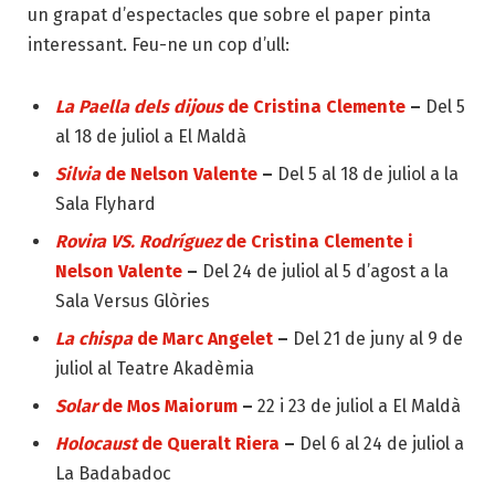
un grapat d’espectacles que sobre el paper pinta
interessant. Feu-ne un cop d’ull:
La Paella dels dijous
de Cristina Clemente
–
Del 5
al 18 de juliol a El Maldà
Silvia
de Nelson Valente
–
Del 5 al 18 de juliol a la
Sala Flyhard
Rovira VS. Rodríguez
de Cristina Clemente i
Nelson Valente
–
Del 24 de juliol al 5 d’agost a la
Sala Versus Glòries
La chispa
de Marc Angelet
–
Del 21 de juny al 9 de
juliol al Teatre Akadèmia
Solar
de Mos Maiorum
–
22 i 23 de juliol a El Maldà
Holocaust
de Queralt Riera
–
Del 6 al 24 de juliol a
La Badabadoc