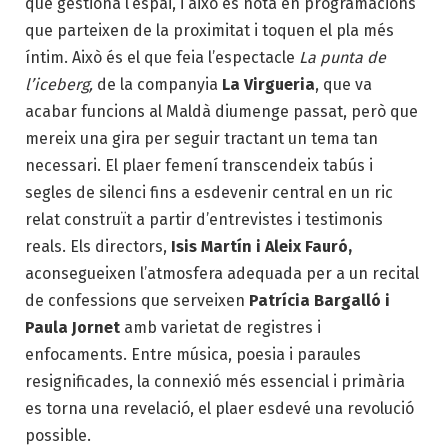
que gestiona l’espai, i això es nota en programacions
que parteixen de la proximitat i toquen el pla més
íntim. Això és el que feia l’espectacle
La punta de
l’iceberg,
de la companyia
La Virgueria
, que va
acabar funcions al Maldà diumenge passat, però que
mereix una gira per seguir tractant un tema tan
necessari. El plaer femení transcendeix tabús i
segles de silenci fins a esdevenir central en un ric
relat construït a partir d’entrevistes i testimonis
reals. Els directors,
Isis Martín
i
Aleix Fauró,
aconsegueixen l’atmosfera adequada per a un recital
de confessions que serveixen
Patrícia Bargalló
i
Paula Jornet
amb varietat de registres i
enfocaments. Entre música, poesia i paraules
resignificades, la connexió més essencial i primària
es torna una revelació, el plaer esdevé una revolució
possible.