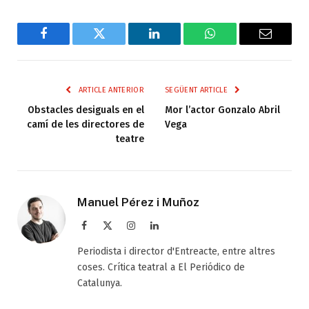
Facebook
Twitter
LinkedIn
WhatsApp
Email
ARTICLE ANTERIOR
SEGÜENT ARTICLE
Obstacles desiguals en el
Mor l’actor Gonzalo Abril
camí de les directores de
Vega
teatre
Manuel Pérez i Muñoz
Facebook
X
Instagram
LinkedIn
(Twitter)
Periodista i director d'Entreacte, entre altres
coses. Crítica teatral a El Periódico de
Catalunya.