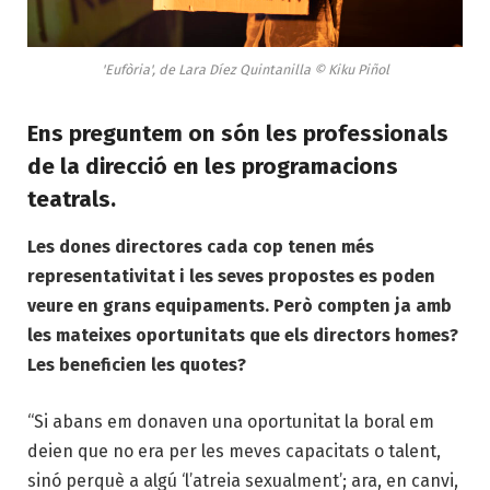
'Eufòria', de Lara Díez Quintanilla © Kiku Piñol
Ens preguntem on són les
professionals
de la direcció en les programacions
teatrals.
Les dones directores cada cop tenen més
representativitat i les seves propostes es poden
veure en grans equipaments. Però compten ja amb
les mateixes oportunitats que els directors homes?
Les beneficien les quotes?
“Si abans em donaven una oportunitat la boral em
deien que no era per les meves capacitats o talent,
sinó perquè a algú ‘l’atreia sexualment’; ara, en canvi,