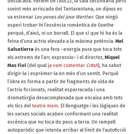
destacada. Parlem de l’Àtic22, la sala secundària però
sovint més arriscada del Tantarantana, on dijous es
va estrenar
Les penes del jove Werther
. Que ningú
esperi trobar-hi l’essència romàntica de Goethe
perquè, d’això, ni un borrall. El que sí que hi ha és la
feina d’una actriu elevada a la màxima potència.
Mel
Salvatierra
és una fera –energia pura que toca tots
els extrems de l’arc expressiu– i el director,
Miquel
Mas Fiol
(del qual
ja vam comentar
Cr#sh
), ha sabut
dirigir-la i esprémer-la en més d’un sentit. Perquè
l’obra es forma a partir de fragments de vida de
l’actriu ficcionats, realitat esparracada i una
dramatúrgia desacomplexada que encaixa amb tots
els tics del
teatre mem
. El llenguatge i les lògiques de
les xarxes socials acaben conformant una realitat
escènica que no toca de peus a terra. Un rampell
autoparòdic que intenta arribar al límit de l’autoficció