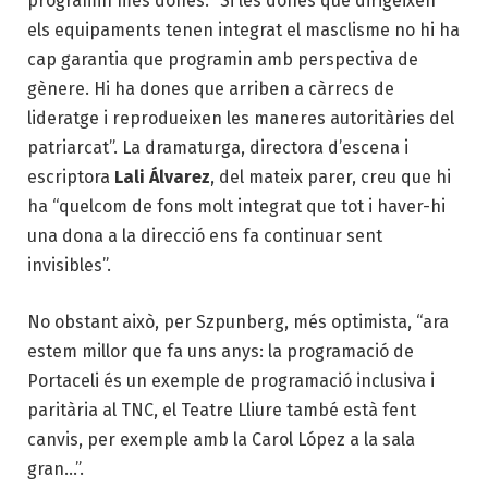
programin més dones: “Si les dones que dirigeixen
els equipaments tenen integrat el masclisme no hi ha
cap garantia que programin amb perspectiva de
gènere. Hi ha dones que arriben a càrrecs de
lideratge i reprodueixen les maneres autoritàries del
patriarcat”. La dramaturga, directora d’escena
i
escriptora
Lali Álvarez
, del mateix parer, creu que hi
ha “quelcom de fons molt integrat que tot i haver-hi
una dona a la direcció ens fa continuar sent
invisibles”.
No obstant això, per Szpunberg, més optimista, “ara
estem millor que fa uns anys: la programació de
Portaceli és un exemple de programació inclusiva i
paritària al TNC, el Teatre Lliure també està fent
canvis, per exemple amb la Carol López a la sala
gran…”.