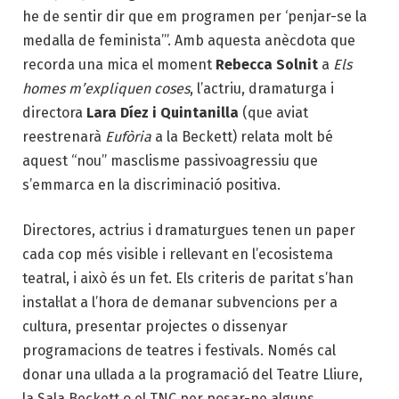
he de
sentir dir que em programen per ‘penjar-se la
medalla de feminista’”. Amb aquesta anècdota que
recorda una mica el moment
Rebecca Solnit
a
Els
homes m’expliquen coses
, l’actriu, dramaturga i
directora
Lara Díez i Quinta
nilla
(que aviat
reestrenarà
Eufòria
a la Beckett)
relata molt bé
aquest “nou” masclisme
passivoagressiu que
s’emmarca en la discriminació positiva.
Directores, actrius i dramaturgues tenen un paper
cada cop més visible i rellevant en l’ecosistema
teatral, i això és un fet. Els criteris de paritat s’han
instal·lat a l’hora de demanar subvencions per a
cultura, presentar projectes o dissenyar
programacions de teatres i festivals. Només cal
donar una ullada a la programació del Teatre Lliure,
la Sala Beckett o el TNC per posar-ne alguns