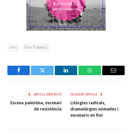
circ
Fira Trapezi
Facebook
Twitter
LinkedIn
WhatsApp
Email
ARTICLE ANTERIOR
SEGÜENT ARTICLE
Escena palestina, escenari
Litúrgies radicals,
de resistència
dramatúrgies nòmades i
escenaris en flor