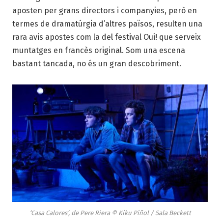
aposten per grans directors i companyies, però en
termes de dramatúrgia d’altres països, resulten una
rara avis apostes com la del festival Oui! que serveix
muntatges en francès original. Som una escena
bastant tancada, no és un gran descobriment.
‘Casa Calores’, de Pere Riera © Kiku Piñol / Sala Beckett