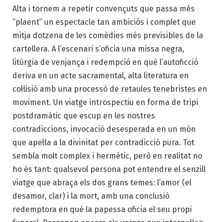
Alta i tornem a repetir convençuts que passa més
“plaent” un espectacle tan ambiciós i complet que
mitja dotzena de les comèdies més previsibles de la
cartellera. A l’escenari s’oficia una missa negra,
litúrgia de venjança i redempció en què l’autoficció
deriva en un acte sacramental, alta literatura en
col·lisió amb una processó de retaules tenebristes en
moviment. Un viatge introspectiu en forma de tripi
postdramàtic que escup en les nostres
contradiccions, invocació desesperada en un món
que apel·la a la divinitat per contradicció pura. Tot
sembla molt complex i hermètic, però en realitat no
ho és tant: qualsevol persona pot entendre el senzill
viatge que abraça els dos grans temes: l’amor (el
desamor, clar) i la mort, amb una conclusió
redemptora en què la papessa oficia el seu propi