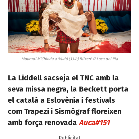
Mouradi M'Chinda a 'Vudú (3318) Blixen' © Luca del Pia
La Liddell sacseja el TNC amb la
seva missa negra, la Beckett porta
el català a Eslovènia i festivals
com Trapezi i Sismògraf floreixen
amb força renovada
Auca#151
Publicitat