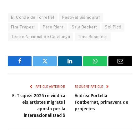
El Conde de Torrefiel
Festival Sismògraf
Fira Trapezi
Pere Riera
Sala Beckett
Sol Picó
Teatre Nacional de Catalunya
Tena Busquets
Facebook
Twitter
LinkedIn
WhatsApp
Email
ARTICLE ANTERIOR
SEGÜENT ARTICLE
El Trapezi 2025 reivindica
Andrea Portella
els artistes migrats i
Fontbernat, primavera de
aposta per la
projectes
internacionalització