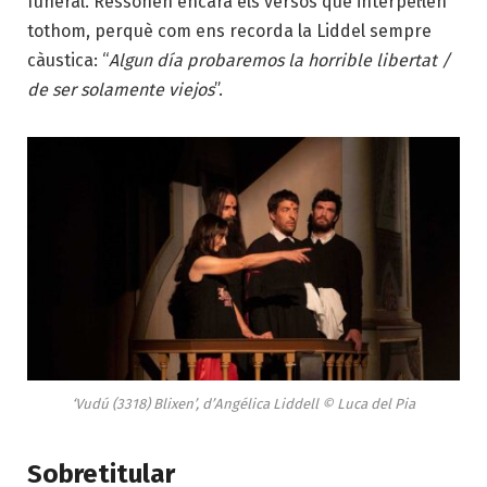
funeral. Ressonen encara els versos que interpel·len
tothom, perquè com ens recorda la Liddel sempre
càustica: “
Algun día probaremos la horrible libertat /
de ser solamente viejos
”.
‘Vudú (3318) Blixen’, d’Angélica Liddell © Luca del Pia
Sobretitular