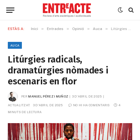
»
»
»
»
ESTÀS A:
Inici
Entrades
Opinió
Auca
Litúrgies radicals, dramatúrgies nòmades i escenaris en flor
AUCA
Litúrgies radicals,
dramatúrgies nòmades i
escenaris en flor
PER
MANUEL PÉREZ I MUÑOZ
3 D'ABRIL DE 2025
ACTUALITZAT:
3 D'ABRIL DE 2025
NO HI HA COMENTARIS
4 
MINUTS DE LECTURA