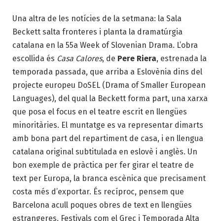
Una altra de les notícies de la setmana: la Sala
Beckett salta fronteres i planta la dramatúrgia
catalana en la 55a Week of Slovenian Drama. L’obra
escollida és
Casa Calores
, de
Pere Riera
, estrenada la
temporada passada, que arriba a Eslovènia dins del
projecte europeu DoSEL (Drama of Smaller European
Languages), del qual la Beckett forma part, una xarxa
que posa el focus en el teatre escrit en llengües
minoritàries. El muntatge es va representar dimarts
amb bona part del repartiment de casa, i en llengua
catalana original subtitulada en eslovè i anglès. Un
bon exemple de pràctica per fer girar el teatre de
text per Europa, la branca escènica que precisament
costa més d’exportar. És recíproc, pensem que
Barcelona acull poques obres de text en llengües
estrangeres. Festivals com el Grec i Temporada Alta