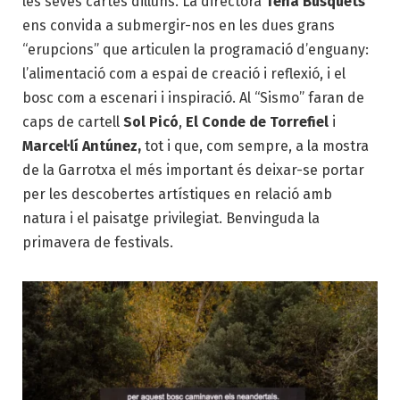
les seves cartes dilluns. La directora
Tena Busquets
ens convida a submergir-nos en les dues grans
“erupcions” que articulen la programació d’enguany:
l’alimentació com a espai de creació i reflexió, i el
bosc com a escenari i inspiració. Al “Sismo” faran de
caps de cartell
Sol Picó
,
El Conde de Torrefiel
i
Marcel·lí Antúnez,
tot i que, com sempre, a la mostra
de la Garrotxa el més important és deixar-se portar
per les descobertes artístiques en relació amb
natura i el paisatge privilegiat. Benvinguda la
primavera de festivals.