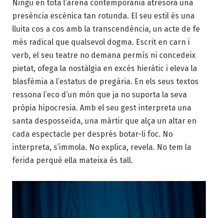
Ningú en tota l’arena contemporània atresora una
presència escènica tan rotunda. El seu estil és una
lluita cos a cos amb la transcendència, un acte de fe
més radical que qualsevol dogma. Escrit en carn i
verb, el seu teatre no demana permís ni concedeix
pietat, ofega la nostàlgia en excés hieràtic i eleva la
blasfèmia a l’estatus de pregària. En els seus textos
ressona l’eco d’un món que ja no suporta la seva
pròpia hipocresia. Amb el seu gest interpreta una
santa desposseïda, una màrtir que alça un altar en
cada espectacle per després botar-li foc. No
interpreta, s’immola. No explica, revela. No tem la
ferida perquè ella mateixa és tall.