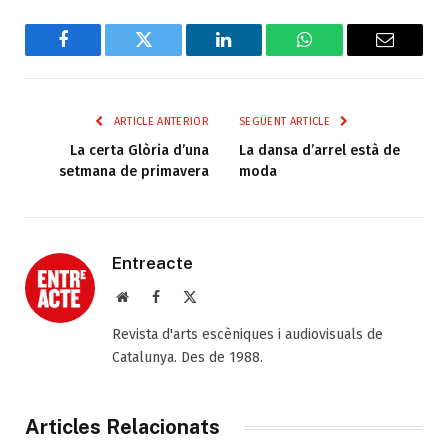
Facebook
Twitter
LinkedIn
WhatsApp
Email
ARTICLE ANTERIOR
SEGÜENT ARTICLE
La certa Glòria d’una
La dansa d’arrel està de
setmana de primavera
moda
Entreacte
Web
Facebook
X
(Twitter)
Revista d'arts escèniques i audiovisuals de
Catalunya. Des de 1988.
Articles Relacionats