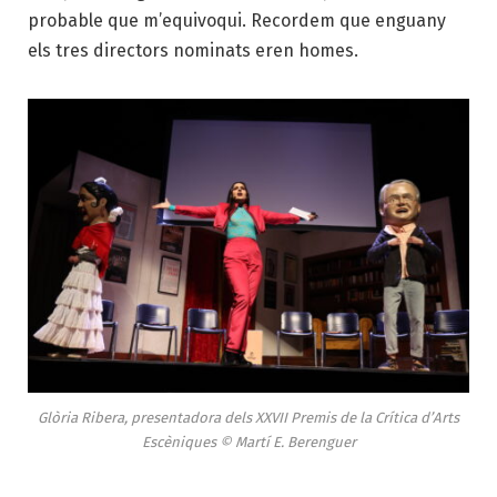
probable que m’equivoqui. Recordem que enguany
els tres directors nominats eren homes.
Glòria Ribera, presentadora dels XXVII Premis de la Crítica d’Arts
Escèniques © Martí E. Berenguer