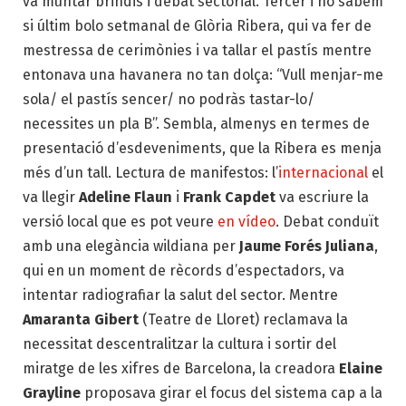
va muntar brindis i debat sectorial. Tercer i no sabem
si últim bolo setmanal de Glòria Ribera, qui va fer de
mestressa de cerimònies i va tallar el pastís mentre
entonava una havanera no tan dolça: “Vull menjar-me
sola/ el pastís sencer/ no podràs tastar-lo/
necessites un pla B”. Sembla, almenys en termes de
presentació d’esdeveniments, que la Ribera es menja
més d’un tall. Lectura de manifestos: l’
internacional
el
va llegir
Adeline Flaun
i
Frank Capdet
va escriure la
versió local que es pot veure
en vídeo
. Debat conduït
amb una elegància wildiana per
Jaume Forés Juliana
,
qui en un moment de rècords d’espectadors, va
intentar radiografiar la salut del sector. Mentre
Amaranta Gibert
(Teatre de Lloret) reclamava la
necessitat descentralitzar la cultura i sortir del
miratge de les xifres de Barcelona, la creadora
Elaine
Grayline
proposava girar el focus del sistema cap a la