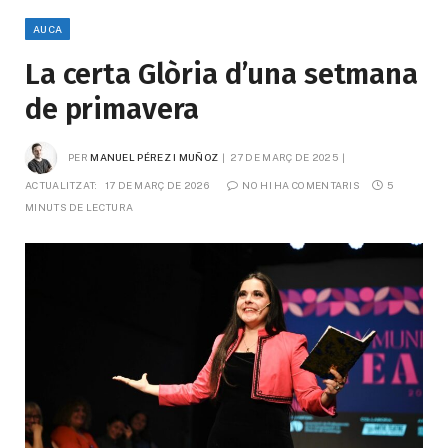
AUCA
La certa Glòria d’una setmana
de primavera
PER
MANUEL PÉREZ I MUÑOZ
27 DE MARÇ DE 2025
ACTUALITZAT:
17 DE MARÇ DE 2026
NO HI HA COMENTARIS
5 
MINUTS DE LECTURA