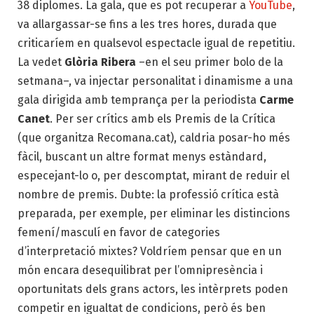
38 diplomes. La gala, que es pot recuperar a
YouTube
,
va allargassar-se fins a les tres hores, durada que
criticaríem en qualsevol espectacle igual de repetitiu.
La vedet
Glòria Ribera
–en el seu primer bolo de la
setmana–, va injectar personalitat i dinamisme a una
gala dirigida amb temprança per la periodista
Carme
Canet
. Per ser crítics amb els Premis de la Crítica
(que organitza Recomana.cat), caldria posar-ho més
fàcil, buscant un altre format menys estàndard,
especejant-lo o, per descomptat, mirant de reduir el
nombre de premis. Dubte: la professió crítica està
preparada, per exemple, per eliminar les distincions
femení/masculí en favor de categories
d’interpretació mixtes? Voldríem pensar que en un
món encara desequilibrat per l’omnipresència i
oportunitats dels grans actors, les intèrprets poden
competir en igualtat de condicions, però és ben