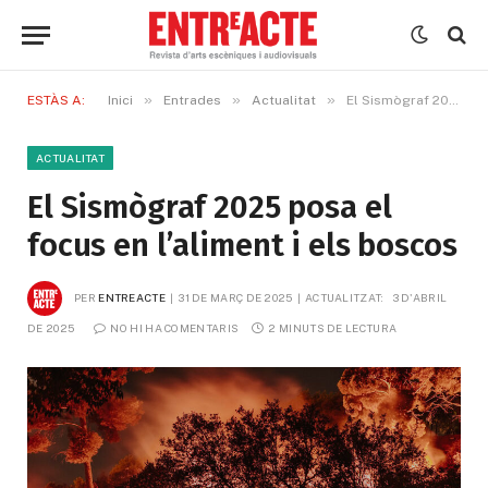
»
»
»
ESTÀS A:
Inici
Entrades
Actualitat
El Sismògraf 2025 posa el focus en l’aliment i els boscos
ACTUALITAT
El Sismògraf 2025 posa el
focus en l’aliment i els boscos
PER
ENTREACTE
31 DE MARÇ DE 2025
ACTUALITZAT:
3 D'ABRIL 
DE 2025
NO HI HA COMENTARIS
2 MINUTS DE LECTURA