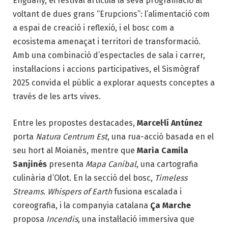
Enguany, el festival articula la seva programació al
voltant de dues grans “Erupcions”: l’alimentació com
a espai de creació i reflexió, i el bosc com a
ecosistema amenaçat i territori de transformació.
Amb una combinació d’espectacles de sala i carrer,
instal·lacions i accions participatives, el Sismògraf
2025 convida el públic a explorar aquests conceptes a
través de les arts vives.
Entre les propostes destacades,
Marcel·lí Antúnez
porta
Natura Centrum Est
, una rua-acció basada en el
seu hort al Moianès, mentre que
Maria Camila
Sanjinés
presenta
Mapa Caníbal
, una cartografia
culinària d’Olot. En la secció del bosc,
Timeless
Streams. Whispers of Earth
fusiona escalada i
coreografia, i la companyia catalana
Ça Marche
proposa
Incendis
, una instal·lació immersiva que