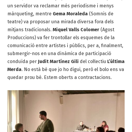
un servidor va reclamar més periodisme i menys
màrqueting, mentre
Gema Moraleda
(Somnis de
teatre) va proposar una mirada diversa fora dels
mitjans tradicionals.
Miquel Valls Colomer
(Agost
Produccions) va fer trontollar els esquemes de la
comunicació entre artistes i públics, per a, finalment,
submergir-nos en una dinàmica de participació
conduïda per
Judit Martínez Gili
del col·lectiu
L’última
Merda
. No està bé que jo ho digui, però el bolo ens va
quedar prou bé. Estem oberts a contractacions.