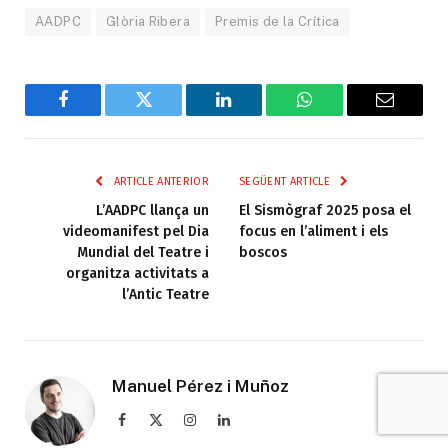
AADPC
Glòria Ribera
Premis de la Crítica
Facebook
Twitter
LinkedIn
WhatsApp
Email
ARTICLE ANTERIOR
SEGÜENT ARTICLE
L’AADPC llança un
El Sismògraf 2025 posa el
videomanifest pel Dia
focus en l’aliment i els
Mundial del Teatre i
boscos
organitza activitats a
l’Antic Teatre
Manuel Pérez i Muñoz
Facebook
X
Instagram
LinkedIn
(Twitter)