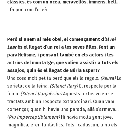
clàssics, és com un oceà, meravellós, immens, bell…
I fa por, com l’oceà
Però si anem al més obvi, el començament d
‘El rei
Lear
és el llegat d’un rei a les seves filles. Fent un
paral·lelisme, i pensant també en els actors i les
actrius del muntatge, que volien assistir a tots els
assajos, quin és el llegat de Núria Espert?
Una cosa molt petita però que els la regalo.
(Pausa)
La
serietat de la feina.
(Silenci llarg)
El respecte per la
feina.
(Silenci llarguíssim)
Aquests textos volen ser
tractats amb un respecte extraordinari. Quan vam
començar, quan hi havia una parada, allà s’armava…
(Riu imperceptiblement)
Hi havia molta gent jove,
magnífica, eren fantàstics. Tots i cadascun, amb els