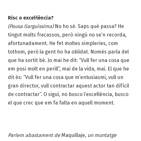
Risc o excel·lència?
(Pausa llarguíssima)
No ho sé. Saps què passa? He
tingut molts fracassos, però ningú no se’n recorda,
afortunadament. He fet moltes ximpleries, com
tothom, però la gent ho ha oblidat. Només parla del
que ha sortit bé. Jo mai he dit: “Vull fer una cosa que
em posi molt en perill”, mai de la vida, mai. El que he
dit és: “Vull fer una cosa que m’entusiasmi, vull un
gran director, vull contractar aquest actor tan difícil
de contractar”. O sigui, no busco l’excel·lència, busco
el que crec que em fa falta en aquell moment.
Parlem abastament de
Maquillaje
, un muntatge