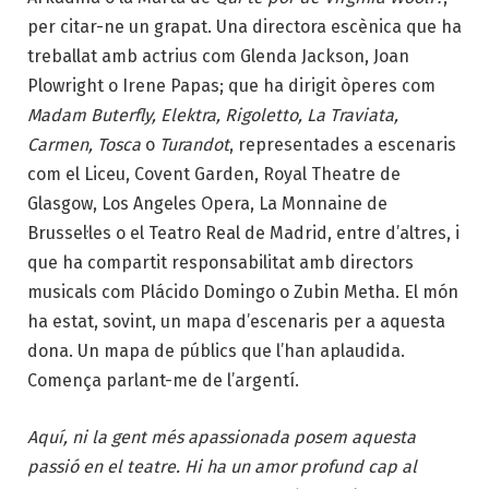
per citar-ne un grapat. Una directora escènica que ha
treballat amb actrius com Glenda Jackson, Joan
Plowright o Irene Papas; que ha dirigit òperes com
Madam Buterfly, Elektra, Rigoletto, La Traviata,
Carmen, Tosca
o
Turandot
, representades a escenaris
com el Liceu, Covent Garden, Royal Theatre de
Glasgow, Los Angeles Opera, La Monnaine de
Brussel·les o el Teatro Real de Madrid, entre d’altres, i
que ha compartit responsabilitat amb directors
musicals com Plácido Domingo o Zubin Metha. El món
ha estat, sovint, un mapa d’escenaris per a aquesta
dona. Un mapa de públics que l’han aplaudida.
Comença parlant-me de l’argentí.
Aquí, ni la gent més apassionada posem aquesta
passió en el teatre. Hi ha un amor profund cap al