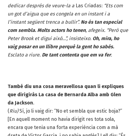
dedicar després de veure-la a
Las Criadas:
“Ets com
un got d’aigua que es congela en un instant i a
l’instant següent trenca a bullir”.
No és tan especial
com sembla. Molts actors ho tenen
, afegeix. “Però que
Peter Brook et digui això…”, insisteixo.
Oh, mira, ho
vaig posar en un llibre perquè la gent ho sabés.
Esclato a riure.
De tant contenta que em va fer
.
També diu una cosa meravellosa quan li expliques
que dirigiràs La casa de Bernarda Alba amb Glen
da Jackson
.
(
Riu)
Sí, jo li vaig dir: “No et sembla que estic boja?”
[En aquell moment no havia dirigit res tota sola,
encara que tenia una forta experiència com a mà
dreta de Víctor Garcia, i no sabia anglès] I ell diu: “És