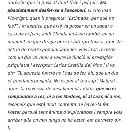
duríssim que la posa al límit físic i psíquic.
Era
absolutament desfer-se a l’escenari
. Li cito Joan
Plowright, quan li pregunta: “Estimada, per què ho
fas?”, i m’explica que això va passar en un sopar a
casa de la Joan, amb Glenda Jackson també, en un
moment en què dirigia òpera i interpretava a aquesta
actriu de teatre popular japonés. Fins i tot, recorda
com un dia va venir a veure la funció el prestigiós
psiquiatra i escriptor Carlos Castilla del Pino i li va
dir: “Tu aquesta funció no l’has de fer, eh, que un dia
et quedaràs penjada. No és per al teu cap”. Malgrat
aquesta travessia de desafiament i dolor,
que no és
comparable a res, ni a les Medees, ni al Lear, ni a res
,
reconeix que està molt contenta de haver-la fet.
Potser perquè tens ànima d’exploradora i sempre vols
arribar allà on mai ningú no ha estat, em permeto dir-
li.