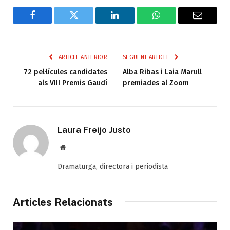
Facebook
Twitter
LinkedIn
WhatsApp
Email
ARTICLE ANTERIOR
SEGÜENT ARTICLE
72 pel·lícules candidates
Alba Ribas i Laia Marull
als VIII Premis Gaudí
premiades al Zoom
Laura Freijo Justo
Web
Dramaturga, directora i periodista
Articles Relacionats