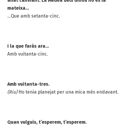
anat canviant. La Medea dels dinou no és la
mateixa…
…Que amb setanta-cinc.
I la que faràs ara…
Amb vuitanta-cinc.
Amb vuitanta-tres.
(Riu)
Ho tenia planejat per una mica més endavant.
Quan vulguis, t’esperem, t’esperem.