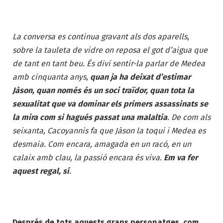
La conversa es continua gravant als dos aparells,
sobre la tauleta de vidre on reposa el got d’aigua que
de tant en tant beu. És diví sentir-la parlar de Medea
amb cinquanta anys,
quan ja ha deixat d’estimar
Jàson, quan només és un soci traïdor, quan tota la
sexualitat que va dominar els primers assassinats se
la mira com si hagués passat una malaltia
. De com als
seixanta, Cacoyannis fa que Jàson la toqui i Medea es
desmaia. Com encara, amagada en un racó, en un
calaix amb clau, la passió encara és viva.
Em va fer
aquest regal, sí
.
Després de tots aquests grans personatges, com