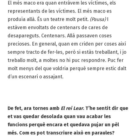
El més maco era quan entràvem les víctimes, els
representants de les víctimes. El més maco es
produïa allà. És un teatre molt petit.
(Pausa)
I
estàvem envoltats de centenars de cares de
desapareguts. Centenars. Allà passaven coses
precioses. En general, quan em criden per coses així
sempre tracto de fer-les, però si estàs treballant, i jo
treballo molt, a moltes no hi puc respondre. Puc fer
molt menys del que voldria perquè sempre estic dalt
d’un escenari o assajant.
De fet, ara tornes amb
El rei Lear
. T’he sentit dir que
et vas quedar desolada quan vau acabar les
funcions perquè encara et quedava pujar un pèl
més. Com es pot transcriure això en paraules?