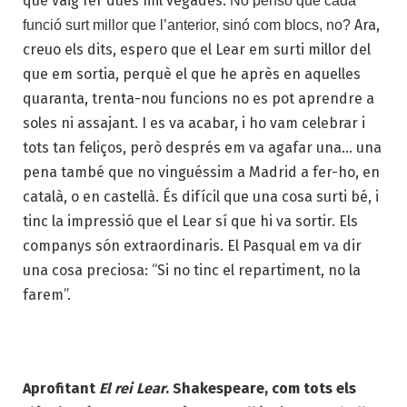
que vaig fer dues mil vegades.
No penso que cada
Ara,
funció surt millor que l’anterior, sinó com blocs, no?
creuo els dits, espero que el Lear em surti millor del
que em sortia, perquè el que he après en aquelles
quaranta, trenta-nou funcions no es pot aprendre a
soles ni assajant. I es va acabar, i ho vam celebrar i
tots tan feliços, però després em va agafar una… una
pena també que no vinguéssim a Madrid a fer-ho, en
català, o en castellà. És difícil que una cosa surti bé, i
tinc la impressió que el Lear sí que hi va sortir. Els
companys són extraordinaris. El Pasqual em va dir
una cosa preciosa: “Si no tinc el repartiment, no la
farem”.
Aprofitant
El rei Lear
. Shakespeare, com tots els