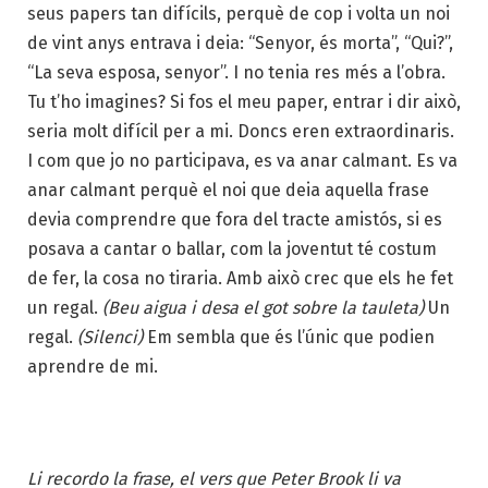
seus papers tan difícils, perquè de cop i volta un noi
de vint anys entrava i deia: “Senyor, és morta”, “Qui?”,
“La seva esposa, senyor”. I no tenia res més a l’obra.
Tu t’ho imagines? Si fos el meu paper, entrar i dir això,
seria molt difícil per a mi. Doncs eren extraordinaris.
I com que jo no participava, es va anar calmant. Es va
anar calmant perquè el noi que deia aquella frase
devia comprendre que fora del tracte amistós, si es
posava a cantar o ballar, com la joventut té costum
de fer, la cosa no tiraria. Amb això crec que els he fet
un regal.
(Beu aigua i desa el got sobre la tauleta)
Un
regal.
(Silenci)
Em sembla que és l’únic que podien
aprendre de mi.
Li recordo la frase, el vers que Peter Brook li va