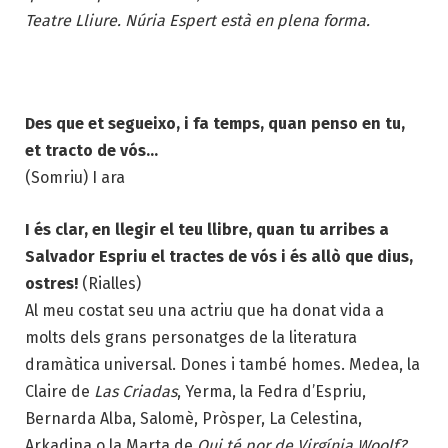
Teatre Lliure. Núria Espert està en plena forma.
Des que et segueixo, i fa temps, quan penso en tu,
et tracto de vós…
(Somriu) I ara
I és clar, en llegir el teu llibre, quan tu arribes a
Salvador Espriu el tractes de vós i és allò que dius,
ostres!
(Rialles)
Al meu costat seu una actriu que ha donat vida a
molts dels grans personatges de la literatura
dramàtica universal. Dones i també homes. Medea, la
Claire de
Las Criadas
, Yerma, la Fedra d’Espriu,
Bernarda Alba, Salomè, Pròsper, La Celestina,
Arkadina o la Marta de
Qui té por de Virgínia Woolf?
,