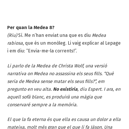
Per quan la Medea 8?
(Riu)
Sí. Me n’han enviat una que es diu
Medea
rabiosa
, que és un monòleg. Li vaig explicar al Lepage
i em diu: “Envia-me-la corrents!”.
Li parlo de la Medea de Christa Wolf, una versió
narrativa on Medea no assassina els seus fills. “Què
seria de Medea sense matar els seus fills?”, em
pregunto en veu alta.
No existiria
, diu Espert. I ara, en
aquell sofà blanc, es produirà una màgia que
conservaré sempre a la memòria.
El que la fa eterna és que ella es causa un dolor a ella
mateixa, molt més gran que el que li fa Jàson. Una