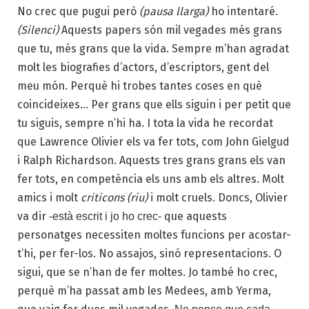
No crec que pugui però
(pausa llarga)
ho intentaré.
(Silenci)
Aquests papers són mil vegades més grans
que tu, més grans que la vida. Sempre m’han agradat
molt les biografies d’actors, d’escriptors, gent del
meu món. Perquè hi trobes tantes coses en què
coincideixes… Per grans que ells siguin i per petit que
tu siguis, sempre n’hi ha. I tota la vida he recordat
que Lawrence Olivier els va fer tots, com John Gielgud
i Ralph Richardson. Aquests tres grans grans els van
fer tots, en competència els uns amb els altres. Molt
amics i molt
criticons (riu)
i molt cruels. Doncs, Olivier
va dir
que aquests
-està escrit i jo ho crec-
personatges necessiten moltes funcions per acostar-
t’hi, per fer-los. No assajos, sinó representacions. O
sigui, que se n’han de fer moltes. Jo també ho crec,
perquè m’ha passat amb les Medees, amb Yerma,