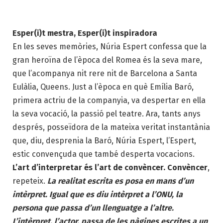
Esper(i)t mestra, Esper(i)t inspiradora
En les seves memòries, Núria Espert confessa que la
gran heroïna de l’època del Romea és la seva mare,
que l’acompanya nit rere nit de Barcelona a Santa
Eulàlia, Queens. Just a l’època en què Emília Baró,
primera actriu de la companyia, va despertar en ella
la seva vocació, la passió pel teatre. Ara, tants anys
després, posseïdora de la mateixa veritat instantània
que, diu, desprenia la Baró, Núria Espert, l’Espert,
estic convençuda que també desperta vocacions.
L’art d’interpretar és l’art de convèncer. Convèncer
,
repeteix.
La realitat escrita es posa en mans d’un
intèrpret. Igual que es diu intèrpret a l’ONU, la
persona que passa d’un llenguatge a l’altre.
L’intèrpret, l’actor, passa de les pàgines escrites a un