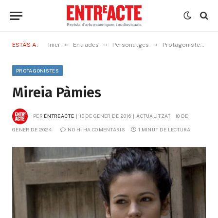
»
»
»
»
ESTÀS A:
Inici
Entrades
Personatges
Protagonistes
PROTAGONISTES
Mireia Pàmies
PER
ENTREACTE
10 DE GENER DE 2016
ACTUALITZAT:
10 DE 
GENER DE 2024
NO HI HA COMENTARIS
1 MINUT DE LECTURA