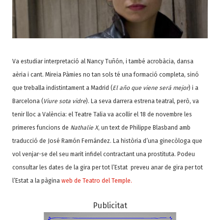
Va estudiar interpretació al Nancy Tuñón, i també acrobàcia, dansa
aèria i cant. Mireia Pàmies no tan sols té una formació completa, sinó
que treballa indistintament a Madrid (
El año que viene será mejor
) i a
Barcelona (
Viure sota vidre
). La seva darrera estrena teatral, però, va
tenir lloc a València: el Teatre Talia va acollir el 18 de novembre les
primeres funcions de
Nathalie X
, un text de Philippe Blasband amb
traducció de José Ramón Fernández. La història d’una ginecòloga que
vol venjar-se del seu marit infidel contractant una prostituta. Podeu
consultar les dates de la gira per tot l’Estat preveu anar de gira per tot
l’Estat a la pàgina
web de Teatro del Temple.
Publicitat