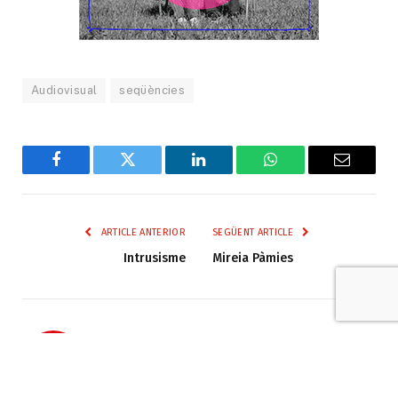
Audiovisual
seqüències
Facebook
Twitter
LinkedIn
WhatsApp
Email
ARTICLE ANTERIOR
SEGÜENT ARTICLE
Intrusisme
Mireia Pàmies
Entreacte
Web
Facebook
X
(Twitter)