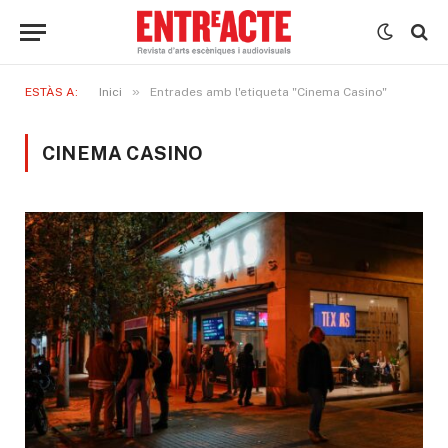
»
ESTÀS A:
Inici
Entrades amb l'etiqueta "Cinema Casino"
CINEMA CASINO