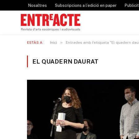
Nosaltres
Subscripcions a l’edició en paper
Publicit
»
ESTÀS A:
Inici
Entrades amb l'etiqueta "El quadern dau
EL QUADERN DAURAT