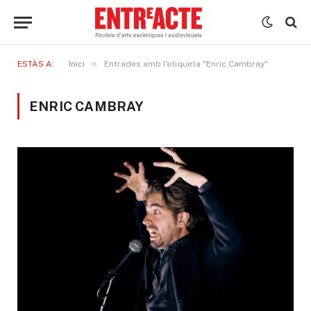
»
ESTÀS A:
Inici
Entrades amb l'etiqueta "Enric Cambray"
ENRIC CAMBRAY