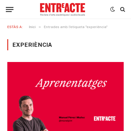
»
ESTÀS A:
Inici
Entrades amb l'etiqueta "experiència"
EXPERIÈNCIA