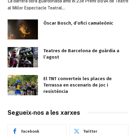
La darrera obra guardonada amb el 23è Premi BBVA de Teatre
al Millor Espectacle Teatral…
Òscar Bosch, d’ofici camaleònic
Teatres de Barcelona de guàrdia a
l’agost
El TNT converteix les places de
Terrassa en escenaris de joc i
resistència
Segueix-nos a les xarxes
Facebook
Twitter