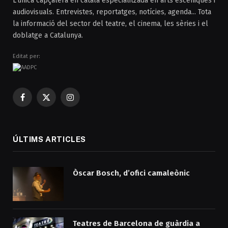
L’única capçalera en català especialitzada en arts escèniques i
audiovisuals. Entrevistes, reportatges, notícies, agenda... Tota
la informació del sector del teatre, el cinema, les sèries i el
doblatge a Catalunya.
Editat per:
Facebook
X
Instagram
(Twitter)
ÚLTIMS ARTICLES
Òscar Bosch, d’ofici camaleònic
Teatres de Barcelona de guàrdia a