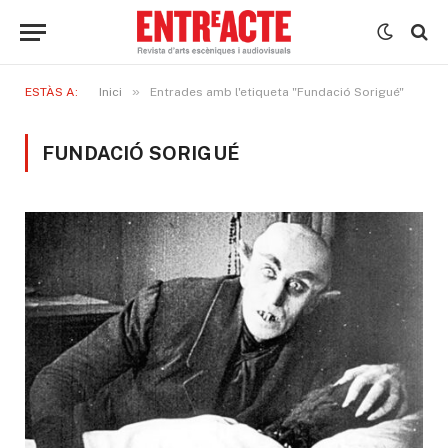
»
ESTÀS A:
Inici
Entrades amb l'etiqueta "Fundació Sorigué"
FUNDACIÓ SORIGUÉ