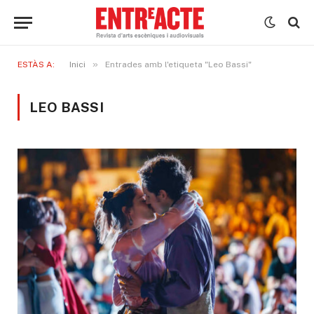
»
ESTÀS A:
Inici
Entrades amb l'etiqueta "Leo Bassi"
LEO BASSI