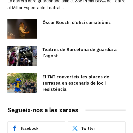
La darrera obra guardonada amb el 23è Premi BBVA de Teatre
al Millor Espectacle Teatral…
Òscar Bosch, d’ofici camaleònic
Teatres de Barcelona de guàrdia a
l’agost
El TNT converteix les places de
Terrassa en escenaris de joc i
resistència
Segueix-nos a les xarxes
Facebook
Twitter