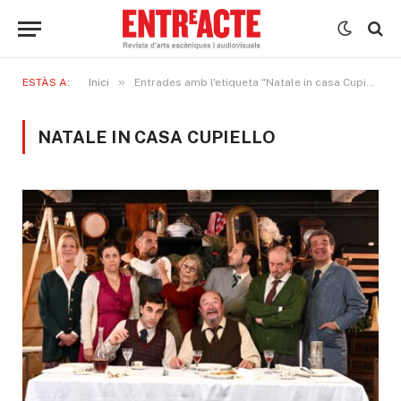
»
ESTÀS A:
Inici
Entrades amb l'etiqueta "Natale in casa Cupiello"
NATALE IN CASA CUPIELLO