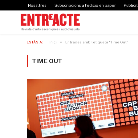
Nosaltres
Subscripcions a l’edició en paper
Publicit
»
ESTÀS A:
Inici
Entrades amb l'etiqueta "Time Out"
TIME OUT