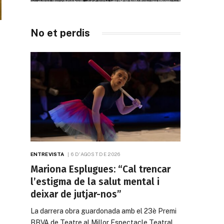
No et perdis
ENTREVISTA
6 D'AGOST DE 2026
Mariona Esplugues: “Cal trencar
l’estigma de la salut mental i
deixar de jutjar-nos”
La darrera obra guardonada amb el 23è Premi
BBVA de Teatre al Millor Espectacle Teatral…