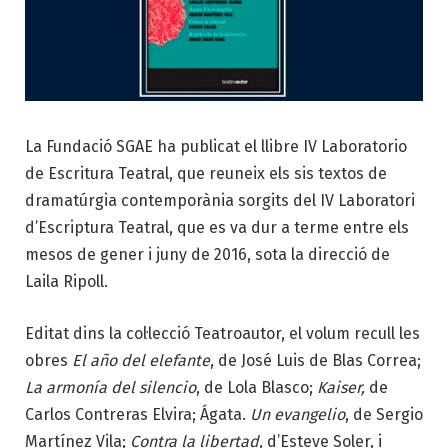
La Fundació SGAE ha publicat el llibre IV Laboratorio
de Escritura Teatral, que reuneix els sis textos de
dramatúrgia contemporània sorgits del IV Laboratori
d’Escriptura Teatral, que es va dur a terme entre els
mesos de gener i juny de 2016, sota la direcció de
Laila Ripoll.
Editat dins la col·lecció Teatroautor, el volum recull les
obres
El año del elefante
, de José Luis de Blas Correa;
La armonía del silencio
, de Lola Blasco;
Kaiser,
de
Carlos Contreras Elvira; Ágata.
Un evangelio
, de Sergio
Martínez Vila;
Contra la libertad
, d’Esteve Soler, i