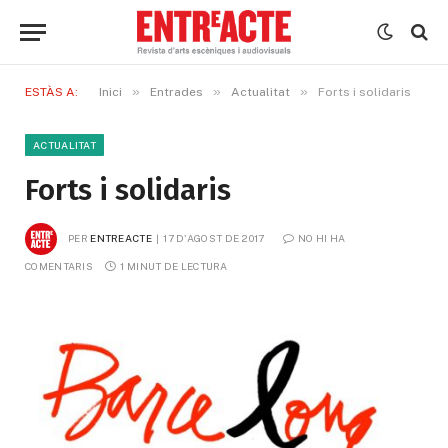
»
»
»
ESTÀS A:
Inici
Entrades
Actualitat
Forts i solidaris
ACTUALITAT
Forts i solidaris
PER
ENTREACTE
17 D'AGOST DE 2017
NO HI HA 
COMENTARIS
1 MINUT DE LECTURA