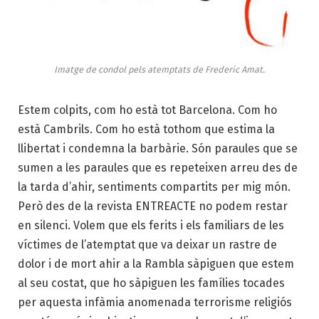
Imatge de condol pels atemptats de Frederic Amat.
Estem colpits, com ho està tot Barcelona. Com ho
està Cambrils. Com ho està tothom que estima la
llibertat i condemna la barbàrie. Són paraules que se
sumen a les paraules que es repeteixen arreu des de
la tarda d’ahir, sentiments compartits per mig món.
Però des de la revista ENTREACTE no podem restar
en silenci. Volem que els ferits i els familiars de les
víctimes de l’atemptat que va deixar un rastre de
dolor i de mort ahir a la Rambla sàpiguen que estem
al seu costat, que ho sàpiguen les famílies tocades
per aquesta infàmia anomenada terrorisme religiós