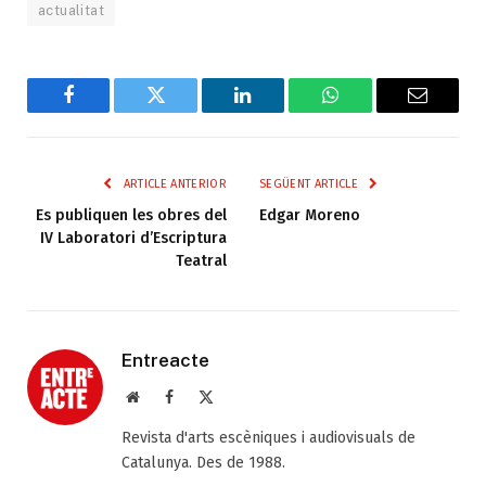
actualitat
Facebook
Twitter
LinkedIn
WhatsApp
Email
ARTICLE ANTERIOR
SEGÜENT ARTICLE
Es publiquen les obres del
Edgar Moreno
IV Laboratori d’Escriptura
Teatral
Entreacte
Web
Facebook
X
(Twitter)
Revista d'arts escèniques i audiovisuals de
Catalunya. Des de 1988.