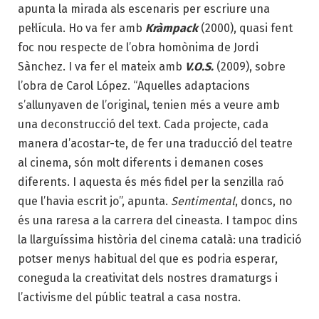
apunta la mirada als escenaris per escriure una
pel·lícula. Ho va fer amb
Kràmpack
(2000), quasi fent
foc nou respecte de l’obra homònima de Jordi
Sànchez. I va fer el mateix amb
V.O.S.
(2009), sobre
l’obra de Carol López. “Aquelles adaptacions
s’allunyaven de l’original, tenien més a veure amb
una deconstrucció del text. Cada projecte, cada
manera d’acostar-te, de fer una traducció del teatre
al cinema, són molt diferents i demanen coses
diferents. I aquesta és més fidel per la senzilla raó
que l’havia escrit jo”, apunta.
Sentimental
, doncs, no
és una raresa a la carrera del cineasta. I tampoc dins
la llarguíssima història del cinema català: una tradició
potser menys habitual del que es podria esperar,
coneguda la creativitat dels nostres dramaturgs i
l’activisme del públic teatral a casa nostra.