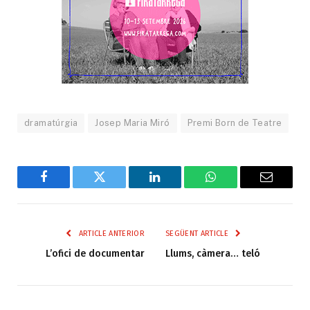
dramatúrgia
Josep Maria Miró
Premi Born de Teatre
Facebook
Twitter
LinkedIn
WhatsApp
Email
ARTICLE ANTERIOR
SEGÜENT ARTICLE
L’ofici de documentar
Llums, càmera… teló