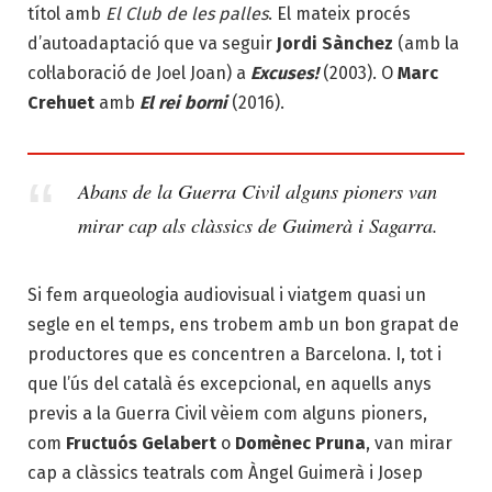
títol amb
El Club de les palles
. El mateix procés
d’autoadaptació que va seguir
Jordi Sànchez
(amb la
col·laboració de Joel Joan) a
Excuses!
(2003). O
Marc
Crehuet
amb
El rei borni
(2016).
Abans de la Guerra Civil alguns pioners van
mirar cap als clàssics de Guimerà i Sagarra.
Si fem arqueologia audiovisual i viatgem quasi un
segle en el temps, ens trobem amb un bon grapat de
productores que es concentren a Barcelona. I, tot i
que l’ús del català és excepcional, en aquells anys
previs a la Guerra Civil vèiem com alguns pioners,
com
Fructuós Gelabert
o
Domènec Pruna
, van mirar
cap a clàssics teatrals com Àngel Guimerà i Josep