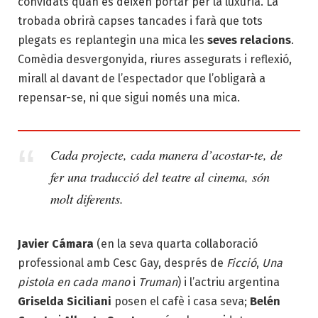
convidats quan es deixen portar per la luxúria. La
trobada obrirà capses tancades i farà que tots
plegats es replantegin una mica les
seves relacions
.
Comèdia desvergonyida, riures assegurats i reflexió,
mirall al davant de l’espectador que l’obligarà a
repensar-se, ni que sigui només una mica.
Cada projecte, cada manera d’acostar-te, de
fer una traducció del teatre al cinema, són
molt diferents.
Javier Cámara
(en la seva quarta collaboració
professional amb Cesc Gay, després de
Ficció
,
Una
pistola en cada mano
i
Truman
) i l’actriu argentina
Griselda Siciliani
posen el cafè i casa seva;
Belén