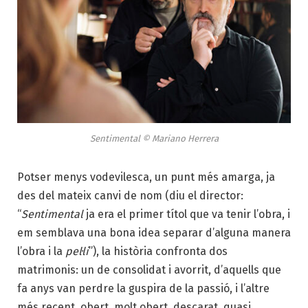
Sentimental © Mariano Herrera
Potser menys vodevilesca, un punt més amarga, ja
des del mateix canvi de nom (diu el director:
“
Sentimental
ja era el primer títol que va tenir l’obra, i
em semblava una bona idea separar d’alguna manera
l’obra i la
pel·li
”), la història confronta dos
matrimonis: un de consolidat i avorrit, d’aquells que
fa anys van perdre la guspira de la passió, i l’altre
més recent, obert, molt obert, descarat, quasi