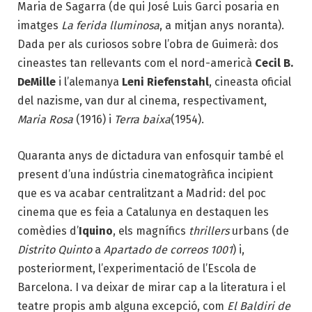
Maria de Sagarra (de qui José Luis Garci posaria en
imatges
La ferida lluminosa
, a mitjan anys noranta).
Dada per als curiosos sobre l’obra de Guimerà: dos
cineastes tan rellevants com el nord-americà
Cecil B.
DeMille
i l’alemanya
Leni Riefenstahl
, cineasta oficial
del nazisme, van dur al cinema, respectivament,
Maria Rosa
(1916) i
Terra baixa
(1954).
Quaranta anys de dictadura van enfosquir també el
present d’una indústria cinematogràfica incipient
que es va acabar centralitzant a Madrid: del poc
cinema que es feia a Catalunya en destaquen les
comèdies d’
Iquino
, els magnífics
thrillers
urbans (de
Distrito Quinto
a
Apartado de correos 1001
) i,
posteriorment, l’experimentació de l’Escola de
Barcelona. I va deixar de mirar cap a la literatura i el
teatre propis amb alguna excepció, com
El Baldiri de