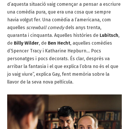
d’aquesta situació vaig començar a pensar a escriure
una comèdia pura, que era una cosa que sempre
havia volgut fer. Una comèdia a l’americana, com
aquelles
screwball comedy
dels anys trenta,
quaranta i cinquanta. Aquelles històries de
Lubitsch
,
de
Billy Wilder
, de
Ben Hecht
, aquelles comèdies
d’Spencer Tracy i Katharine Hepburn… Pocs
personatges i pocs decorats. És clar, després va
arribar la fantasia i el que explica l’obra no és el que
jo vaig viure”, explica Gay, fent memòria sobre la
llavor de la seva nova pel·lícula.