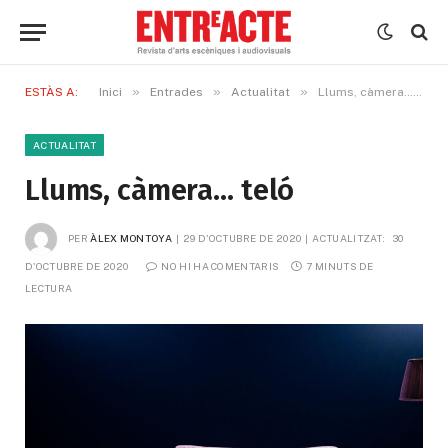
»
»
»
ESTÀS A:
Inici
Entrades
Actualitat
Llums, càmera… teló
ACTUALITAT
Llums, càmera… teló
PER
ÀLEX MONTOYA
29 D'OCTUBRE DE 2020
ACTUALITZAT:
30 
D'OCTUBRE DE 2020
NO HI HA COMENTARIS
7 MINUTS DE 
LECTURA