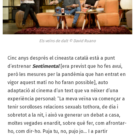
Els veïns de dalt © David Ruano
Cinc anys després el cineasta català està a punt
d’estrenar
Sentimental
[era previst que ho fes avui,
però les mesures per la pandèmia que han entrat en
vigor aquest matí no ho faran possible], auto
adaptació al cinema d’un text que va néixer d’una
experiència personal: “La meva veïna va començar a
tenir sorolloses relacions sexuals tothora, de dia i
sobretot a la nit, i això va generar un debat a casa,
moltes vegades enardit, sobre què fer, com afrontar-
ho, com dir-ho. Puja tu, no, pujo jo… I a partir