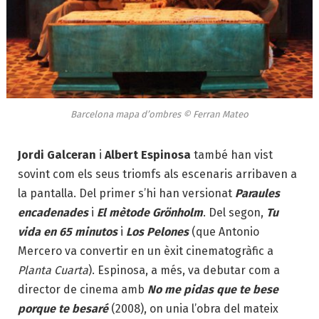
Barcelona mapa d’ombres © Ferran Mateo
Jordi Galceran
i
Albert Espinosa
també han vist
sovint com els seus triomfs als escenaris arribaven a
la pantalla. Del primer s’hi han versionat
Paraules
encadenades
i
El mètode Grönholm
. Del segon,
Tu
vida en 65 minutos
i
Los Pelones
(que Antonio
Mercero va convertir en un èxit cinematogràfic a
Planta Cuarta
). Espinosa, a més, va debutar com a
director de cinema amb
No me pidas que te bese
porque te besaré
(2008), on unia l’obra del mateix