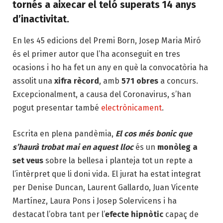
tornés a aixecar el teló superats 14 anys
d’inactivitat.
En les 45 edicions del Premi Born, Josep Maria Miró
és el primer autor que l’ha aconseguit en tres
ocasions i ho ha fet un any en què la convocatòria ha
assolit una
xifra rècord
, amb
571 obres
a concurs.
Excepcionalment, a causa del Coronavirus, s’han
pogut presentar també
electrònicament
.
Escrita en plena pandèmia,
El cos més bonic que
s’haurà trobat mai en aquest lloc
és un
monòleg a
set veus
sobre la bellesa i planteja tot un repte a
l’intèrpret que li doni vida. El jurat ha estat integrat
per Denise Duncan, Laurent Gallardo, Juan Vicente
Martínez, Laura Pons i Josep Solervicens i ha
destacat l’obra tant per l’
efecte hipnòtic
capaç de