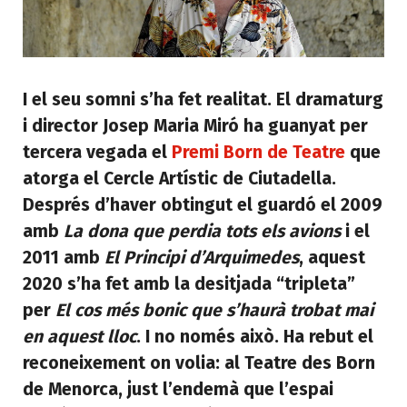
I el seu somni s’ha fet realitat. El dramaturg
i director Josep Maria Miró ha guanyat per
tercera vegada el
Premi Born de Teatre
que
atorga el Cercle Artístic de Ciutadella.
Després d’haver obtingut el guardó el 2009
amb
La dona que perdia tots els avions
i el
2011 amb
El Principi d’Arquimedes
, aquest
2020 s’ha fet amb la desitjada “tripleta”
per
El cos més bonic que s’haurà trobat mai
en aquest lloc
. I no només això. Ha rebut el
reconeixement on volia: al Teatre des Born
de Menorca, just l’endemà que l’espai