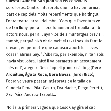
Cuesta
i
Alberto San Juan
són els convidats
sorollosos. Quatre intèrprets que no havien format
part de cap dels molts repartiments que ha tingut
l’obra teatral arreu del món: “Com que l’aventura ve
de tan lluny, per a mi era fonamental treballar amb
actors nous, per allunyar-los dels muntatges previs i,
també, perquè això obria molt el text i seguia fent-lo
créixer, en permetre que cadascú aporti les seves
coses”, afirma Gay. “L’Alberto, per exemple, ni tan sols
havia vist l’obra, i això li va permetre un acostament
més net”, afegeix. Des d’aquell primer càsting (
Pere
Arquillué, Àgata Roca, Nora Navas
i
Jordi Rico
),
l’obra va veure passar intèrprets de la talla de
Candela Peña, Pilar Castro, Eva Hache, Diego Peretti,
Xavi Mira, Andrew Tarbett…
No és la primera vegada que Cesc Gay gira el cap i