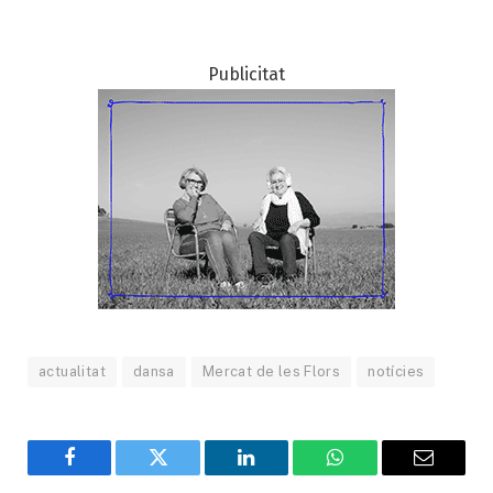
Publicitat
actualitat
dansa
Mercat de les Flors
notícies
Facebook
Twitter
LinkedIn
WhatsApp
Email