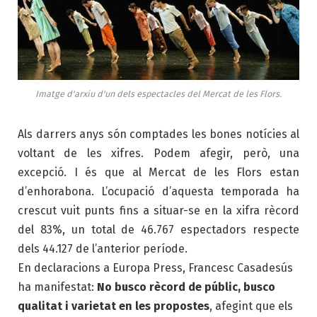
Imatge d'arxiu d'un dels espectacles del Mercat de les Flors.
Als darrers anys són comptades les bones notícies al
voltant de les xifres. Podem afegir, però, una
excepció. I és que al Mercat de les Flors estan
d’enhorabona. L’ocupació d’aquesta temporada ha
crescut vuit punts fins a situar-se en la xifra rècord
del 83%, un total de 46.767 espectadors respecte
dels 44.127 de l’anterior període.
En declaracions a Europa Press, Francesc
Casadesús
ha manifestat:
No busco
rècord de públic, busco
qualitat i varietat en les propostes
, afegint que els