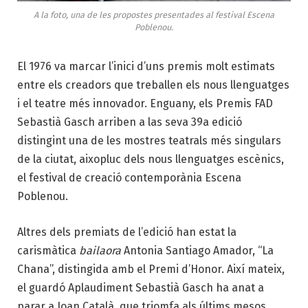
A la foto, una de les propostes presentades al festival Escena
Poblenou.
El 1976 va marcar l’inici d’uns premis molt estimats
entre els creadors que treballen els nous llenguatges
i el teatre més innovador. Enguany, els Premis FAD
Sebastià Gasch arriben a las seva 39a edició
distingint una de les mostres teatrals més singulars
de la ciutat, aixopluc dels nous llenguatges escènics,
el festival de creació contemporània Escena
Poblenou.
Altres dels premiats de l’edició han estat la
carismàtica
bailaora
Antonia Santiago Amador, “La
Chana”, distingida amb el Premi d’Honor. Així mateix,
el guardó Aplaudiment Sebastià Gasch ha anat a
parar a Joan Català, que triomfa als últims mesos