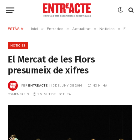
»
»
»
»
ESTÀS A:
Inici
Entrades
Actualitat
Notícies
El Mercat de les Flors presumeix de xifres
NOTÍCIES
El Mercat de les Flors
presumeix de xifres
PER
ENTREACTE
15 DE JUNY DE 2014
NO HI HA 
COMENTARIS
1 MINUT DE LECTURA