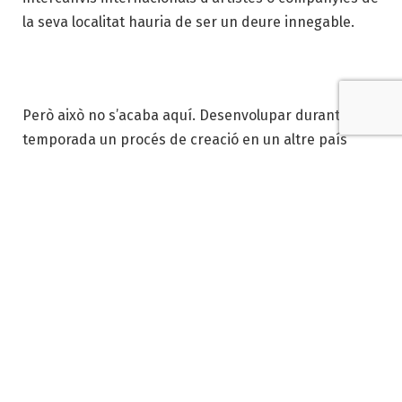
la seva localitat hauria de ser un deure innegable.
Però això no s’acaba aquí. Desenvolupar durant una
temporada un procés de creació en un altre país
ofereix l’oportunitat de conèixer els circuits de
difusió lligats al centre de creació d’acollida. No és
estrany que l’intercanvi impliqui la producció d’una
peça que s’haurà de presentar a la ciutat d’acollida i
a poblacions o regions veïnes, organitzar tallers, etc.
Aquest pot ser l’inici d’una relació estable que no tan
sols comprometi el soci local sinó també a d’altres de
la localitat, regió o país d’acollida. Així mateix,
l’intercanvi, quan es porta a terme amb més de dos
socis de diferents estats d’Europa, és considerat una