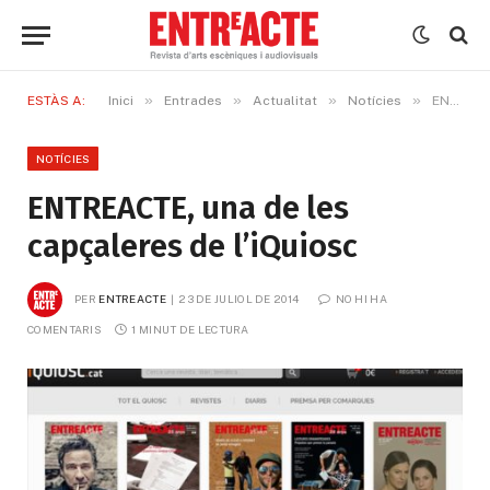
»
»
»
»
ESTÀS A:
Inici
Entrades
Actualitat
Notícies
ENTREACTE, una de les capçaleres de l’iQuiosc
NOTÍCIES
ENTREACTE, una de les
capçaleres de l’iQuiosc
PER
ENTREACTE
23 DE JULIOL DE 2014
NO HI HA 
COMENTARIS
1 MINUT DE LECTURA