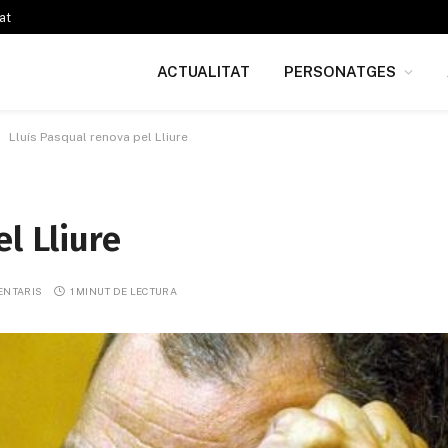
at
ACTUALITAT
PERSONATGES
Lluís Pasqual renova pel Lliure
l Lliure
ENTARIS
1 MINUT DE LECTURA