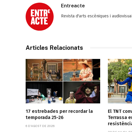
Entreacte
Revista d'arts escèniques i audiovisu
Articles Relacionats
17 estrebades per recordar la
El TNT con
temporada 25-26
Terrassa e
resistènci
6 D'AGOST DE 2026
28 DE JULIOL D