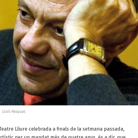
Lluís Pasqual.
 Teatre Lliure celebrada a finals de la setmana passada,
artístic per un mandat més de quatre anys, és a dir, que