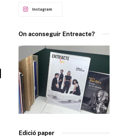
Instagram
On aconseguir Entreacte?
il
Edició paper