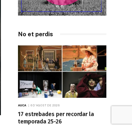
No et perdis
AUCA
6 D'AGOST DE 2026
17 estrebades per recordar la
temporada 25-26
Un recorregut pels espectacles que han