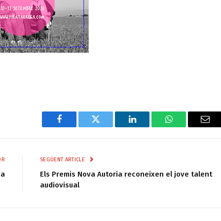
Facebook
Twitter
LinkedIn
WhatsApp
Ema
OR
SEGÜENT ARTICLE
na
Els Premis Nova Autoria reconeixen el jove talent
audiovisual