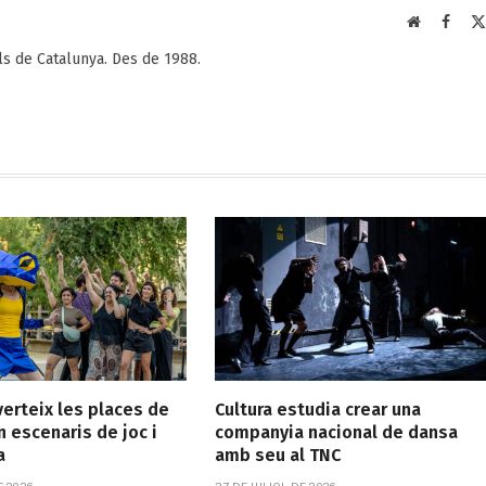
Web
Faceb
als de Catalunya. Des de 1988.
verteix les places de
Cultura estudia crear una
n escenaris de joc i
companyia nacional de dansa
a
amb seu al TNC
E 2026
27 DE JULIOL DE 2026