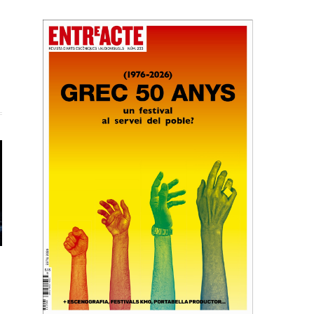
ook
X
(Twitter)