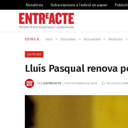
Nosaltres
Subscripcions a l’edició en paper
Publicit
»
»
»
»
ESTÀS A:
Inici
Entrades
Actualitat
Notícies
NOTÍCIES
Lluís Pasqual renova pe
PER
ENTREACTE
13 D'OCTUBRE DE 2014
NO HI HA COM