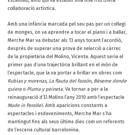
Escamillo, amb qui va establir una una fructífera
col·laboració artística.
Amb una infància marcada pel seu pas per un col·legi
de monges, on va aprendre a tocar el piano i a ballar,
Merche Mar va debutar als 13 anys tocant l’acordió,
després de superar una prova de selecció a càrrec
de la propietària del Molino, Vicenta. Aquest seria el
primer pas d’una trajectòria brillant en el món de
l’espectacle, que la va portar a brillar en obres com
Rubias y morenas
,
La flauta del faraón
,
Béseme donde
quiera
o
Pluma y peineta
. Va tornar a per a la
reinauguració d’El Molino l’any 2010 amb l’espectacle
Made in Paral·lel
. Amb aparicions constants a
espectacles i esdeveniments, Merche Mar s’ha
mantingut fins als seus últims dies com un referents
de l’escena cultural barcelonina.