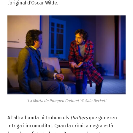
l’original d’Oscar Wilde.
‘La Morta de Pompeu Crehuet’ © Sala Beckett
A l’altra banda hi trobem els
thrillers
que generen
intriga i incomoditat. Quan la crònica negra està