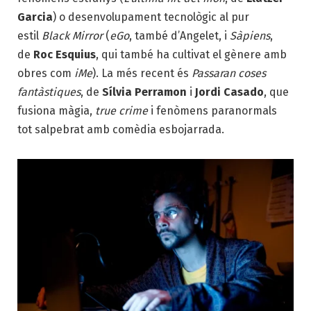
Garcia
) o desenvolupament tecnològic al pur
estil
Black Mirror
(
eGo
, també d’Angelet, i
Sàpiens
,
de
Roc Esquius
, qui també ha cultivat el gènere amb
obres com
iMe
). La més recent és
Passaran coses
fantàstiques
, de
Sílvia Perramon
i
Jordi Casado
, que
fusiona màgia,
true crime
i fenòmens paranormals
tot salpebrat amb comèdia esbojarrada.