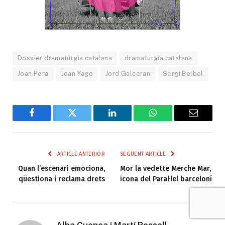
Dossier dramatúrgia catalana
dramatúrgia catalana
Joan Pera
Joan Yago
Jord Galceran
Sergi Belbel
Facebook
Twitter
LinkedIn
WhatsApp
Email
ARTICLE ANTERIOR
SEGÜENT ARTICLE
Quan l’escenari emociona,
Mor la vedette Merche Mar,
qüestiona i reclama drets
icona del Paral·lel barceloní