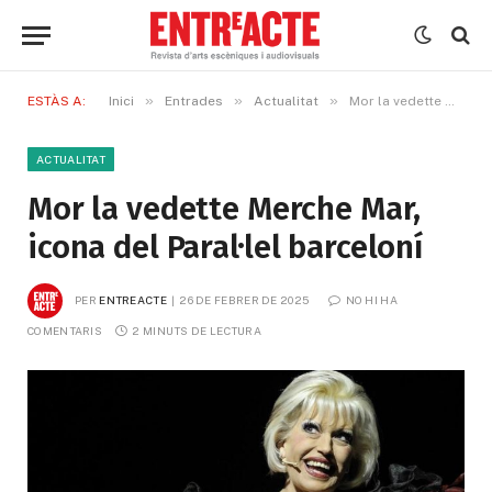
»
»
»
ESTÀS A:
Inici
Entrades
Actualitat
Mor la vedette Merche Mar, icona del Paral·lel barceloní
ACTUALITAT
Mor la vedette Merche Mar,
icona del Paral·lel barceloní
PER
ENTREACTE
26 DE FEBRER DE 2025
NO HI HA 
COMENTARIS
2 MINUTS DE LECTURA