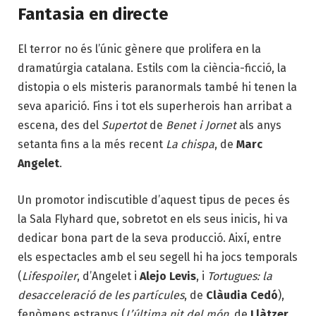
Fantasia en directe
El terror no és l’únic gènere que prolifera en la
dramatúrgia catalana. Estils com la ciència-ficció, la
distopia o els misteris paranormals també hi tenen la
seva aparició. Fins i tot els superherois han arribat a
escena, des del
Supertot
de
Benet i Jornet
als anys
setanta fins a la més recent
La chispa
, de
Marc
Angelet
.
Un promotor indiscutible d’aquest tipus de peces és
la Sala Flyhard que, sobretot en els seus inicis, hi va
dedicar bona part de la seva producció. Així, entre
els espectacles amb el seu segell hi ha jocs temporals
(
Lifespoiler
, d’Angelet i
Alejo Levis
, i
Tortugues: la
desacceleració de les partícules
, de
Clàudia Cedó
),
fenòmens estranys (
L’última nit del món
, de
Llàtzer