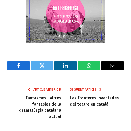
Facebook
Twitter
LinkedIn
WhatsApp
Email
ARTICLE ANTERIOR
SEGÜENT ARTICLE
Fantasmes i altres
Les fronteres inventades
fantasies de la
del teatre en català
dramatúrgia catalana
actual