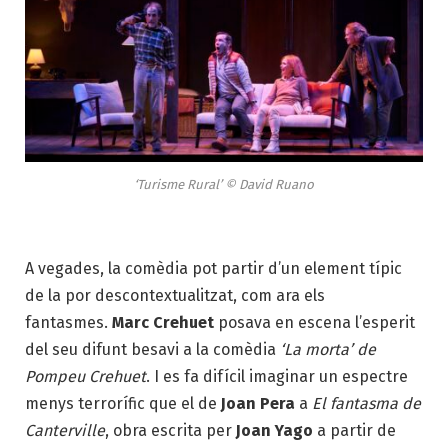
‘Turisme Rural’ © David Ruano
A vegades, la comèdia pot partir d’un element típic
de la por descontextualitzat, com ara els
fantasmes.
Marc Crehuet
posava en escena l’esperit
del seu difunt besavi a la comèdia
‘La morta’ de
Pompeu Crehuet
. I es fa difícil imaginar un espectre
menys terrorífic que el de
Joan Pera
a
El fantasma de
Canterville
, obra escrita per
Joan Yago
a partir de