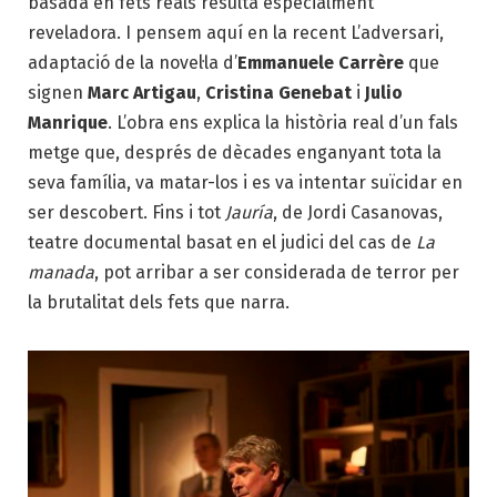
basada en fets reals resulta especialment
reveladora. I pensem aquí en la recent L’adversari,
adaptació de la novel·la d’
Emmanuele Carrère
que
signen
Marc Artigau
,
Cristina Genebat
i
Julio
Manrique
. L’obra ens explica la història real d’un fals
metge que, després de dècades enganyant tota la
seva família, va matar-los i es va intentar suïcidar en
ser descobert. Fins i tot
Jauría
, de Jordi Casanovas,
teatre documental basat en el judici del cas de
La
manada
, pot arribar a ser considerada de terror per
la brutalitat dels fets que narra.