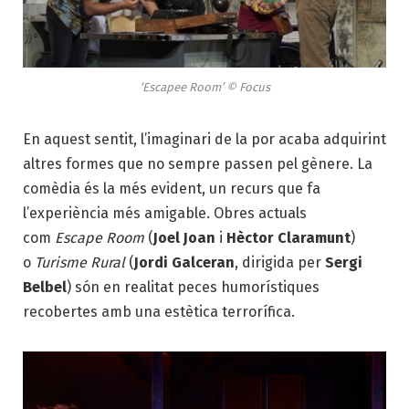
‘Escapee Room’ © Focus
En aquest sentit, l’imaginari de la por acaba adquirint
altres formes que no sempre passen pel gènere. La
comèdia és la més evident, un recurs que fa
l’experiència més amigable. Obres actuals
com
Escape Room
(
Joel Joan
i
Hèctor Claramunt
)
o
Turisme Rural
(
Jordi Galceran
, dirigida per
Sergi
Belbel
) són en realitat peces humorístiques
recobertes amb una estètica terrorífica.