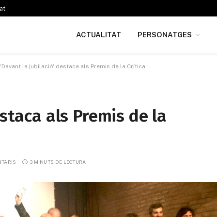
at
ACTUALITAT
PERSONATGES
'Davant la jubilació' destaca als Premis de la Crítica
estaca als Premis de la
NTARIS
3 MINUTS DE LECTURA