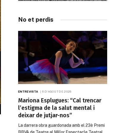
No et perdis
ENTREVISTA
6 D'AGOST DE 2026
Mariona Esplugues: “Cal trencar
l’estigma de la salut mental i
deixar de jutjar-nos”
La darrera obra guardonada amb el 23è Premi
BBVA de Teatre al Millor Espectacle Teatral…