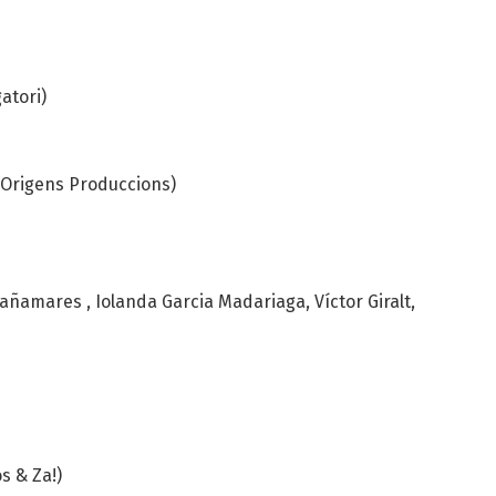
atori)
i Origens Produccions)
añamares , Iolanda Garcia Madariaga, Víctor Giralt,
s & Za!)