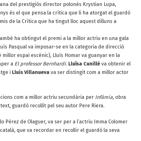
lana del prestigiós director polonès Krystian Lupa,
menys és el que pensa la crítica que li ha atorgat el guardó
mis de la Crítica que ha tingut lloc aquest dilluns a
ambé ha obtingut el premi a la millor actriu en una gala
luís Pasqual
va imposar-se en la categoria de direcció
 millor espai escènic),
Lluís Homar
va guanyar en la
paper a
El professor Bernhardi
.
Lluïsa Cunillé
va obtenir el
atge i
Lluís Villanueva
va ser distingit com a millor actor
acions com a millor actriu secundària per
Infàmia
, obra
ext, guardó recollit pel seu autor Pere Riera.
alo Pérez de Olaguer, va ser per a l’actriu Imma Colomer
e català, que va recordar en recollir el guardó la seva