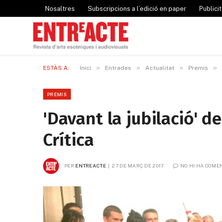
Nosaltres
Subscripcions a l’edició en paper
Publicit
»
»
»
»
ESTÀS A:
Inici
Entrades
Actualitat
Premis
PREMIS
'Davant la jubilació' d
Crítica
PER
ENTREACTE
27 DE MARÇ DE 2017
NO HI HA COME