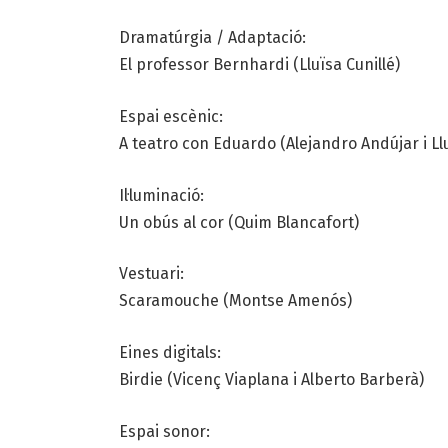
Dramatúrgia / Adaptació:
El professor Bernhardi (Lluïsa Cunillé)
Espai escènic:
A teatro con Eduardo (Alejandro Andújar i Ll
Il·luminació:
Un obús al cor (Quim Blancafort)
Vestuari:
Scaramouche (Montse Amenós)
Eines digitals:
Birdie (Vicenç Viaplana i Alberto Barberà)
Espai sonor: