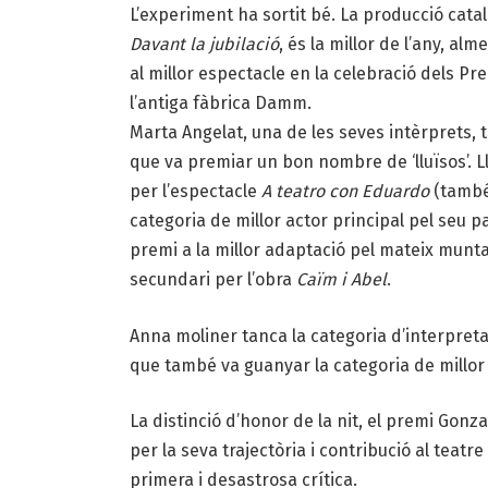
L’experiment ha sortit bé. La producció cata
Davant la jubilació
, és la millor de l’any, al
al millor espectacle en la celebració dels Pre
l’antiga fàbrica Damm.
Marta Angelat, una de les seves intèrprets, t
que va premiar un bon nombre de ‘lluïsos’.
L
per l’espectacle
A teatro con Eduardo
(
també
categoria de millor actor principal pel seu 
premi a la millor adaptació pel mateix munt
secundari per l’obra
Caïm i Abel
.
Anna moliner tanca la categoria d’interpret
que també va guanyar la categoria de millor t
La distinció d’honor de la nit, el premi Gonz
per la seva trajectòria i contribució al teatr
primera i desastrosa crítica.