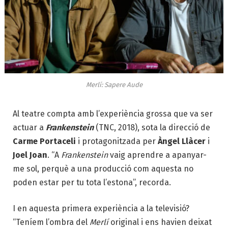
Merlí: Sapere Aude
Al teatre compta amb l’experiència grossa que va ser
actuar a
Frankenstein
(TNC, 2018), sota la direcció de
Carme Portaceli
i protagonitzada per
Àngel Llàcer
i
Joel Joan
. “A
Frankenstein
vaig aprendre a apanyar-
me sol, perquè a una producció com aquesta no
poden estar per tu tota l’estona”, recorda.
I en aquesta primera experiència a la televisió?
“Teníem l’ombra del
Merlí
original i ens havien deixat