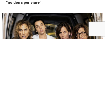
“no dona per viure”
.
Señoras del (h)ampa
La Júlia aporta dades concretes de la situació a
escala estatal: segons
AISGE
(entitat de gestió