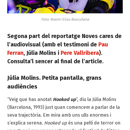
Foto: Noemí Elias Bascuñana
Segona part del reportatge
Noves cares de
l’audiovisual
(amb el testimoni de
Pau
Ferran
, Júlia Molins i
Pere Vallribera
).
Consulta’l sencer al final de l’article.
Júlia Molins. Petita pantalla, grans
audiències
“Veig que has anotat
Hooked up
”, diu la Júlia Molins
(Barcelona, 1993) just quan comencem a parlar de la
seva trajectòria. Em mira amb uns ulls enormes i
s’explica serena.
Hooked up
és una pel·li de terror on