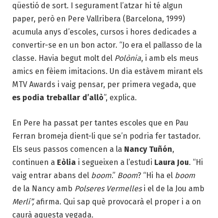
qüestió de sort. I segurament l’atzar hi té algun
paper, però en Pere Vallribera (Barcelona, 1999)
acumula anys d’escoles, cursos i hores dedicades a
convertir-se en un bon actor. “Jo era el pallasso de la
classe. Havia begut molt del
Polònia
, i amb els meus
amics en fèiem imitacions. Un dia estàvem mirant els
MTV Awards i vaig pensar, per primera vegada, que
es podia treballar d’allò
”, explica.
En Pere ha passat per tantes escoles que en Pau
Ferran bromeja dient-li que se’n podria fer tastador.
Els seus passos comencen a la
Nancy Tuñón
,
continuen a
Eòlia
i segueixen a l’estudi
Laura Jou
. “Hi
vaig entrar abans del
boom
.”
Boom
? “Hi ha el
boom
de la Nancy amb
Polseres Vermelles
i el de la Jou amb
Merlí”,
afirma. Qui sap què provocarà el proper i a on
caurà aquesta vegada.