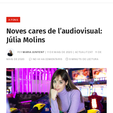
A FONS
Noves cares de l’audiovisual:
Júlia Molins
PER
MARIA JUNYENT
11 DE MAIG DE 2020
ACTUALITZAT:
11 DE 
MAIG DE 2020
NO HI HA COMENTARIS
6 MINUTS DE LECTURA