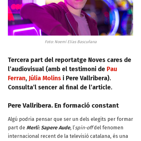
Foto: Noemí Elias Bascuñana
Tercera part del reportatge
Noves cares de
l’audiovisual
(amb el testimoni de
Pau
Ferran
,
Júlia Molins
i Pere Vallribera).
Consulta’l sencer al final de l’article.
Pere Vallribera. En formació constant
Algú podria pensar que ser un dels elegits per formar
part de
Merlí: Sapere Aude
, l’
spin-off
del fenomen
internacional recent de la televisió catalana, és una