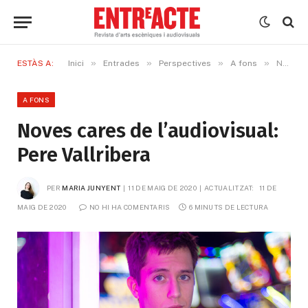
»
»
»
»
ESTÀS A:
Inici
Entrades
Perspectives
A fons
Noves cares de l’audiovisual: Pere Vallribera
A FONS
Noves cares de l’audiovisual:
Pere Vallribera
PER
MARIA JUNYENT
11 DE MAIG DE 2020
ACTUALITZAT:
11 DE 
MAIG DE 2020
NO HI HA COMENTARIS
6 MINUTS DE LECTURA