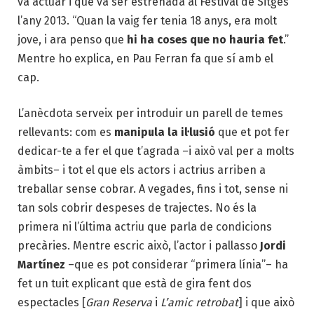
va actuar i que va ser estrenada al Festival de Sitges
l’any 2013. “Quan la vaig fer tenia 18 anys, era molt
jove, i ara penso que
hi ha coses que
no hauria fet
.”
Mentre ho explica, en Pau Ferran fa que sí amb el
cap.
L’anècdota serveix per introduir un parell de temes
rellevants: com es
manipula la il·lusió
que et pot fer
dedicar-te a fer el que t’agrada –i això val per a molts
àmbits– i tot el que els actors i actrius arriben a
treballar sense cobrar. A vegades, fins i tot, sense ni
tan sols cobrir despeses de trajectes. No és la
primera ni l’última actriu que parla de condicions
precàries. Mentre escric això, l’actor i pallasso
Jordi
Martínez
–que es pot considerar “primera línia”– ha
fet un tuit explicant que està de gira fent dos
espectacles [
Gran Reserva
i
L’amic retrobat
] i que això