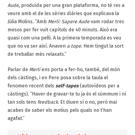
Aude
, produïda per una gran plataforma, no té res a
veure amb el de les sèries diàries que explicava la
Júlia Molins. “Amb
Merlí: Sapere Aude
vam rodar tres
mesos per fer vuit capítols de 40 minuts. Això era
quasi com una pel·li. A la primera temporada es veu
que no va ser així. Anaven
a tope
. Hem tingut la sort
de treballar més relaxats.”
Parlar de
Merlí
ens porta a fer-ho, també, del món
dels càstings, i en Pere posa sobre la taula el
fenomen recent dels
self-tapes
(autovídeos per a
càstings). “Haver de gravar-te tu ja és el súmmum i ni
tan sols tens
feedback
. Et diuen sí o no, però mai
acabes de saber els motius pels quals no t’han
agafat.”