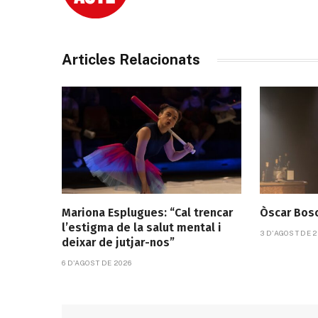
Articles Relacionats
Mariona Esplugues: “Cal trencar
Òscar Bosc
l’estigma de la salut mental i
3 D'AGOST DE 2
deixar de jutjar-nos”
6 D'AGOST DE 2026