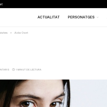
at
ACTUALITAT
PERSONATGES
»
istes
Aida Oset
ENTARIS
1 MINUT DE LECTURA