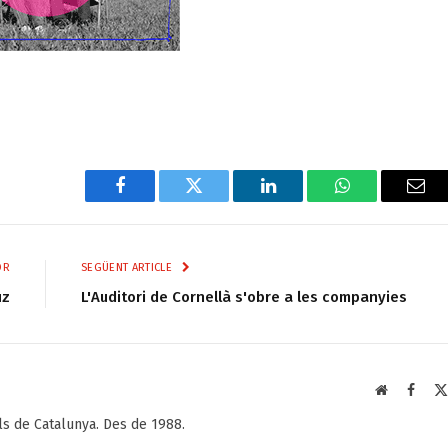
Facebook
Twitter
LinkedIn
WhatsApp
Ema
OR
SEGÜENT ARTICLE
uz
L'Auditori de Cornellà s'obre a les companyies
Web
Faceb
als de Catalunya. Des de 1988.