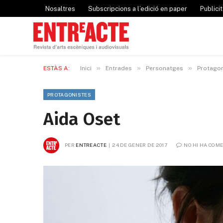
Nosaltres
Subscripcions a l’edició en paper
Publicit
»
»
»
ESTÀS A:
Inici
Entrades
Personatges
Protagon
PROTAGONISTES
Aida Oset
PER
ENTREACTE
24 DE GENER DE 2017
NO HI HA COM