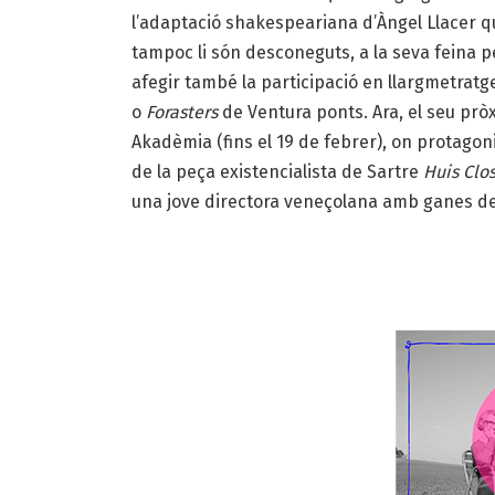
l’adaptació shakespeariana d’Àngel Llacer que
tampoc li són desconeguts, a la seva feina 
afegir també la participació en llargmetratg
o
Forasters
de Ventura ponts. Ara, el seu pròx
Akadèmia (fins el 19 de febrer), on protagoni
de la peça existencialista de Sartre
Huis Clo
una jove directora veneçolana amb ganes de 