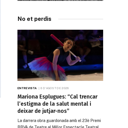
No et perdis
ENTREVISTA
6 D'AGOST DE 2026
Mariona Esplugues: “Cal trencar
l’estigma de la salut mental i
deixar de jutjar-nos”
La darrera obra guardonada amb el 23è Premi
BBVA de Teatre al Millor Espectacle Teatral…