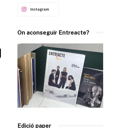
Instagram
On aconseguir Entreacte?
il
ook
X
(Twitter)
Edició paper