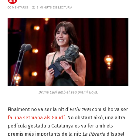
COMENTARIS
2 MINUTS DE LECTURA
Bruna Cusí amb el seu premi Goya.
Finalment no va ser la nit d’
Estiu 1993
com si ho va ser
fa una setmana als Gaudí.
No obstant això, una altra
pel·lícula gestada a Catalunya es va fer amb els
premis més importants de la nit:
La librería
d’Isabel