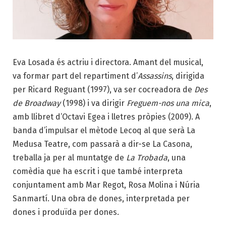
Eva Losada és actriu i directora. Amant del musical,
va formar part del repartiment d’
Assassins
, dirigida
per Ricard Reguant (1997), va ser cocreadora de
Des
de Broadway
(1998) i va dirigir
Freguem-nos una mica
,
amb llibret d’Octavi Egea i lletres pròpies (2009). A
banda d’impulsar el mètode Lecoq al que serà La
Medusa Teatre, com passarà a dir-se La Casona,
treballa ja per al muntatge de
La Trobada
, una
comèdia que ha escrit i que també interpreta
conjuntament amb Mar Regot, Rosa Molina i Núria
Sanmartí. Una obra de dones, interpretada per
dones i produïda per dones.