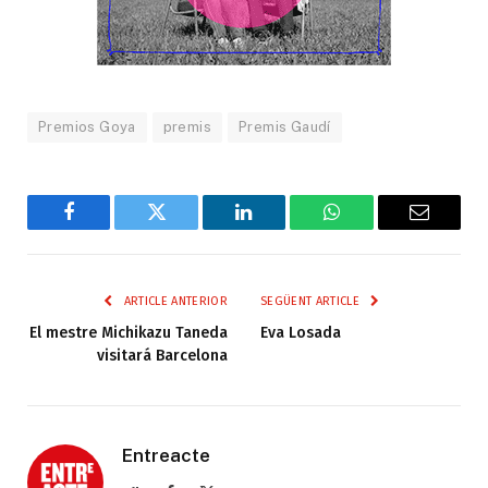
Premios Goya
premis
Premis Gaudí
Facebook
Twitter
LinkedIn
WhatsApp
Email
ARTICLE ANTERIOR
SEGÜENT ARTICLE
El mestre Michikazu Taneda
Eva Losada
visitará Barcelona
Entreacte