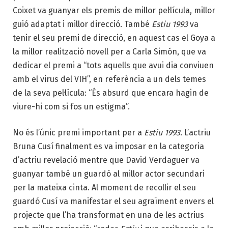
Coixet va guanyar els premis de millor pel·lícula, millor
guió adaptat i millor direcció. També
Estiu 1993
va
tenir el seu premi de direcció, en aquest cas el Goya a
la millor realització novell per a Carla Simón, que va
dedicar el premi a “tots aquells que avui dia conviuen
amb el virus del VIH”, en referència a un dels temes
de la seva pel·lícula: “És absurd que encara hagin de
viure-hi com si fos un estigma”.
No és l’únic premi important per a
Estiu 1993
. L’actriu
Bruna Cusí finalment es va imposar en la categoria
d’actriu revelació mentre que David Verdaguer va
guanyar també un guardó al millor actor secundari
per la mateixa cinta. Al moment de recollir el seu
guardó Cusí va manifestar el seu agraïment envers el
projecte que l’ha transformat en una de les actrius