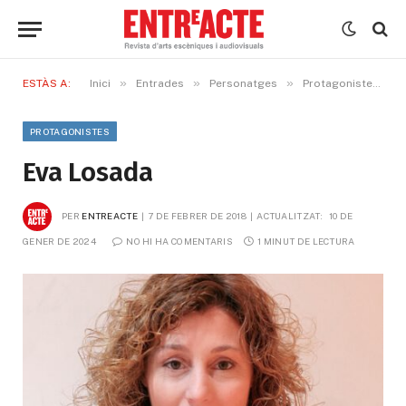
»
»
»
»
ESTÀS A:
Inici
Entrades
Personatges
Protagonistes
PROTAGONISTES
Eva Losada
PER
ENTREACTE
7 DE FEBRER DE 2018
ACTUALITZAT:
10 DE 
GENER DE 2024
NO HI HA COMENTARIS
1 MINUT DE LECTURA