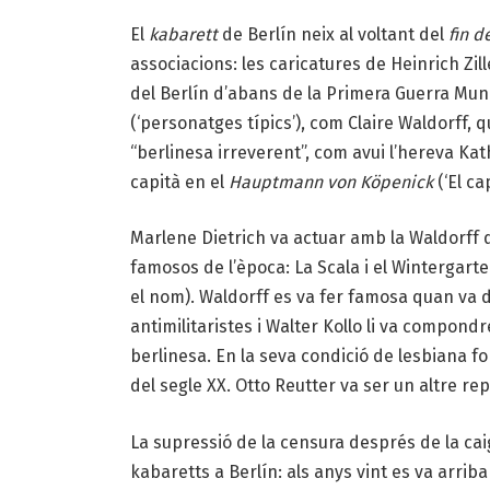
El
kabarett
de Berlín neix al voltant del
fin d
associacions: les caricatures de Heinrich Zille
del Berlín d’abans de la Primera Guerra Mun
(‘personatges típics’), com Claire Waldorff,
“berlinesa irreverent”, com avui l’hereva K
capità en el
Hauptmann von Köpenick
(‘El ca
Marlene Dietrich va actuar amb la Waldorff 
famosos de l’època: La Scala i el Wintergart
el nom). Waldorff es va fer famosa quan va
antimilitaristes i Walter Kollo li va compond
berlinesa. En la seva condició de lesbiana f
del segle XX. Otto Reutter va ser un altre re
La supressió de la censura després de la caig
kabaretts a Berlín: als anys vint es va arrib