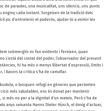
oc de paraules, una musicalitat, uns silencis, uns punts
u enginy cada instant. Sorgeixen de la tradició dels
il joc d’entretenir el poderós, ajudar-lo a eximir les
stem submergits es fan evidents i fereixen, quan
 no s’està del costat del poder, l’observador del present
àncies, hi ha més o menys llibertat d’expressió, límits i
 i llavors la crítica s’ha de camuflar.
 absoluta, o busquen refugi en gèneres que permeten
ercicis més saludables, ens és donat per mantenir
a, si més no per a la dignitat d’un mateix. Però s’ha de
dels anys seixanta Hanns Dieter Hüsch, el desig d’actuar,