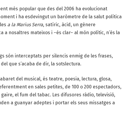
nent més popular que des del 2006 ha evolucionat
ment i ha esdevingut un baròmetre de la salut política
ules
a la
Marius Serra
, satíric, àcid, un gènere
 a nosaltres mateixos i –és clar– al món polític, n’és la
gs són interceptats per silencis enmig de les frases,
del que s’acaba de dir, la sotslectura.
abaret del musical, és teatre, poesia, lectura, glosa,
preferentment en sales petites, de 100 o 200 espectadors,
 gaire, el fum del tabac. Les difusores ràdio, televisió,
juden a guanyar adeptes i portar els seus missatges a