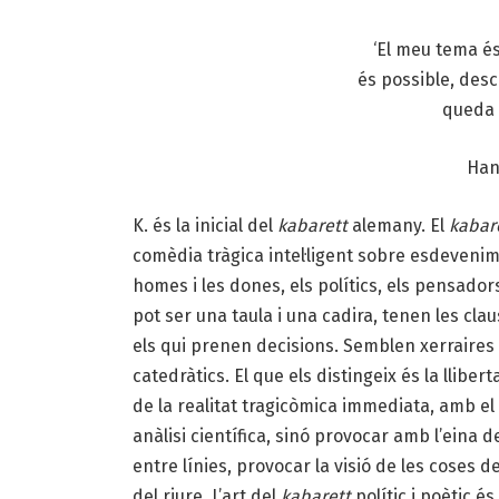
‘El meu tema és
és possible, des
queda 
Han
K. és la inicial del
kabarett
alemany. El
kabar
comèdia tràgica intel·ligent sobre esdevenim
homes i les dones, els polítics, els pensador
pot ser una taula i una cadira, tenen les cl
els qui prenen decisions. Semblen xerraires
catedràtics. El que els distingeix és la lliber
de la realitat tragicòmica immediata, amb el 
anàlisi científica, sinó provocar amb l’eina 
entre línies, provocar la visió de les coses d
del riure. L’art del
kabarett
polític i poètic 