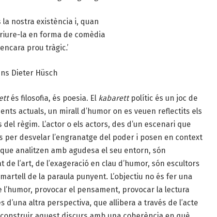
 la nostra existència i, quan
criure-la en forma de comèdia
encara prou tràgic.’
ns Dieter Hüsch
ett
és filosofia, és poesia. El
kabarett
polític és un joc de
ents actuals, un mirall d’humor on es veuen reflectits els
s del règim. L’actor o els actors, des d’un escenari que
aus per desvelar l’engranatge del poder i posen en context
 que analitzen amb agudesa el seu entorn, són
tat de l’art, de l’exageració en clau d’humor, són escultors
martell de la paraula punyent. L’objectiu no és fer una
de l’humor, provocar el pensament, provocar la lectura
es d’una altra perspectiva, que allibera a través de l’acte
és construir aquest discurs amb una coherència en què