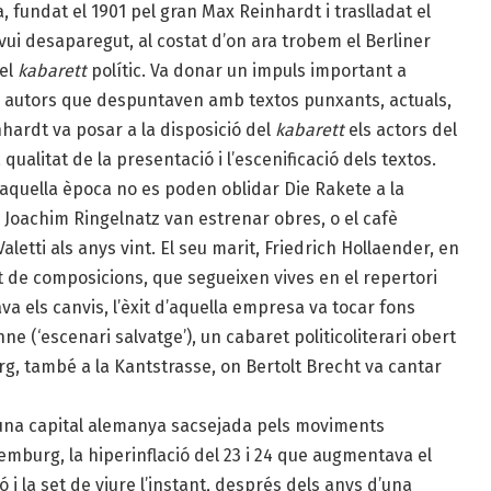
ia, fundat el 1901 pel gran Max Reinhardt i traslladat el
avui desaparegut, al costat d’on ara trobem el Berliner
del
kabarett
polític. Va donar un impuls important a
r autors que despuntaven amb textos punxants, actuals,
inhardt va posar a la disposició del
kabarett
els actors del
ualitat de la presentació i l’escenificació dels textos.
’aquella època no es poden oblidar Die Rakete a la
i Joachim Ringelnatz van estrenar obres, o el cafè
etti als anys vint. El seu marit, Friedrich Hollaender, en
nt de composicions, que segueixen vives en el repertori
a els canvis, l’èxit d’aquella empresa va tocar fons
 (‘escenari salvatge’), un cabaret politicoliterari obert
berg, també a la Kantstrasse, on Bertolt Brecht va cantar
a capital alemanya sacsejada pels moviments
emburg, la hiperinflació del 23 i 24 que augmentava el
ó i la set de viure l’instant, després dels anys d’una