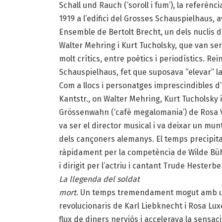
Schall und Rauch (‘soroll i fum’), la referènc
1919 a l’edifici del Grosses Schauspielhaus, 
Ensemble de Bertolt Brecht, un dels nuclis 
Walter Mehring i Kurt Tucholsky, que van se
molt crítics, entre poètics i periodístics. Re
Schauspielhaus, fet que suposava “elevar” la q
Com a llocs i personatges imprescindibles d
Kantstr., on Walter Mehring, Kurt Tucholsky 
Grössenwahn (‘cafè megalomania’) de Rosa Val
va ser el director musical i va deixar un mu
dels cançoners alemanys. El temps precipitav
ràpidament per la competència de Wilde Bühne
i dirigit per l’actriu i cantant Trude Hester
La llegenda del soldat
mort
. Un temps tremendament mogut amb un
revolucionaris de Karl Liebknecht i Rosa Lux
flux de diners nerviós i accelerava la sensaci