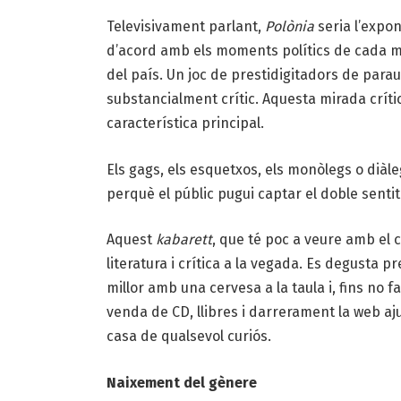
Televisivament parlant,
Polònia
seria l’expo
d’acord amb els moments polítics de cada mo
del país. Un joc de prestidigitadors de para
substancialment crític. Aquesta mirada crítica
característica principal.
Els gags, els esquetxos, els monòlegs o diàle
perquè el públic pugui captar el doble sentit 
Aquest
kabarett
, que té poc a veure amb el c
literatura i crítica a la vegada. Es degusta 
millor amb una cervesa a la taula i, fins no fa
venda de CD, llibres i darrerament la web a
casa de qualsevol curiós.
Naixement del gènere