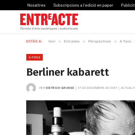
Nosaltres
Subscripcions a l’edició en paper
Publicit
»
»
»
ESTÀS A:
Inici
Entrades
Perspectives
A fons
A FONS
Berliner kabarett
PER
DIETRICH GROSSE
17 DE DESEMBRE DE 2017
ACTUALI