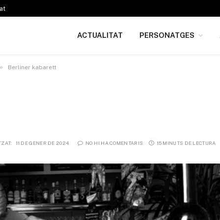
at
ACTUALITAT
PERSONATGES
»
Berliner kabarett
TZAT:
11 DE GENER DE 2024
NO HI HA COMENTARIS
15 MINUTS DE LECTURA