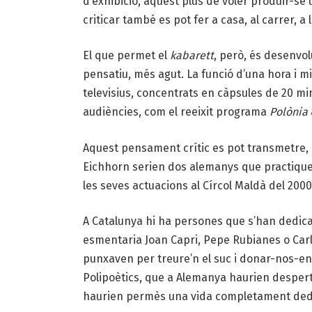
d’exhibició, aquest plus de voler produir-se
criticar també es pot fer a casa, al carrer, a 
El que permet el
kabarett
, però, és desenvo
pensatiu, més agut. La funció d’una hora i m
televisius, concentrats en càpsules de 20 m
audiències, com el reeixit programa
Polònia
Aquest pensament crític es pot transmetre, i 
Eichhorn serien dos alemanys que practiqu
les seves actuacions al Círcol Maldà del 2000
A Catalunya hi ha persones que s’han dedica
esmentaria Joan Capri, Pepe Rubianes o Carles
punxaven per treure’n el suc i donar-nos-en 
Polipoètics, que a Alemanya haurien despert
haurien permès una vida completament dedi