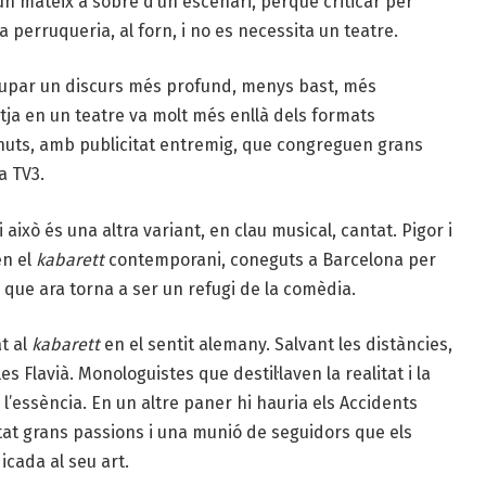
 un mateix a sobre d’un escenari, perquè criticar per
la perruqueria, al forn, i no es necessita un teatre.
lupar un discurs més profund, menys bast, més
itja en un teatre va molt més enllà dels formats
inuts, amb publicitat entremig, que congreguen grans
a TV3.
això és una altra variant, en clau musical, cantat. Pigor i
en el
kabarett
contemporani, coneguts a Barcelona per
 que ara torna a ser un refugi de la comèdia.
t al
kabarett
en el sentit alemany. Salvant les distàncies,
 Flavià. Monologuistes que destil·laven la realitat i la
l’essència. En un altre paner hi hauria els Accidents
at grans passions i una munió de seguidors que els
cada al seu art.