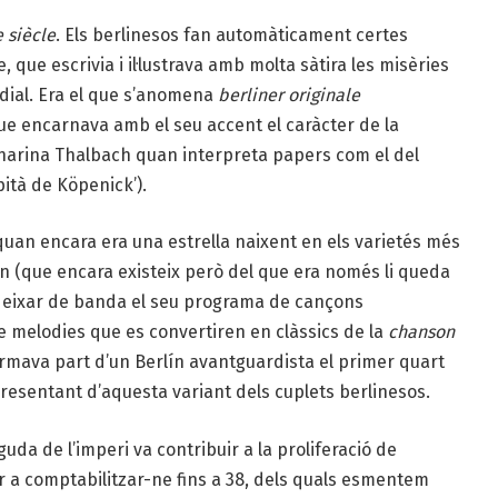
e siècle
. Els berlinesos fan automàticament certes
, que escrivia i il·lustrava amb molta sàtira les misèries
dial. Era el que s’anomena
berliner originale
 que encarnava amb el seu accent el caràcter de la
atharina Thalbach quan interpreta papers com el del
pità de Köpenick’).
quan encara era una estrella naixent en els varietés més
en (que encara existeix però del que era només li queda
 deixar de banda el seu programa de cançons
re melodies que es convertiren en clàssics de la
chanson
ormava part d’un Berlín avantguardista el primer quart
presentant d’aquesta variant dels cuplets berlinesos.
uda de l’imperi va contribuir a la proliferació de
ar a comptabilitzar-ne fins a 38, dels quals esmentem