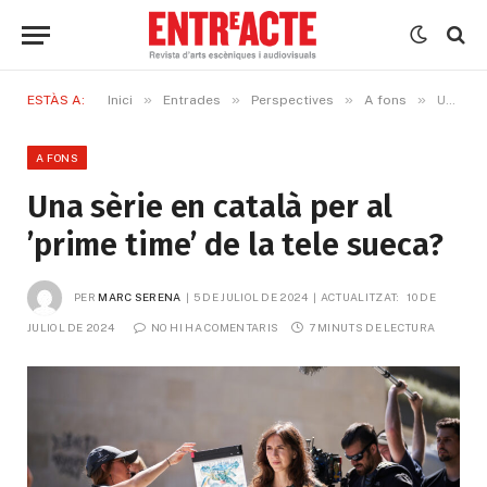
»
»
»
»
ESTÀS A:
Inici
Entrades
Perspectives
A fons
Una sèrie en català per al ’prime time’ de la tele sueca?
A FONS
Una sèrie en català per al
’prime time’ de la tele sueca?
PER
MARC SERENA
5 DE JULIOL DE 2024
ACTUALITZAT:
10 DE 
JULIOL DE 2024
NO HI HA COMENTARIS
7 MINUTS DE LECTURA