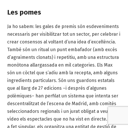
Les pomes
Ja ho sabem: les gales de premis són esdeveniments
necessaris per visibilitzar tot un sector, per celebrar i
crear consensos al voltant d’una idea d’excel·lència.
També són un ritual un punt embafador (amb excés
d’agraïments clonats) i repetitiu, amb una estructura
monòtona allargassada en mil categories. Els Max
són un còctel que s’adiu amb la recepta, amb alguns
ingredients particulars. Són uns guardons estatals
que al llarg de 27 edicions –i després d’algunes
polèmiques– han perfilat un sistema que intenta ser
descentralitzat de l’escena de Madrid, amb comitès
seleccionadors regionals i un jurat obligat a veure en
vídeo els espectacles que no ha vist en directe. Com
a fet singular, els organitza una entitat de gestió de