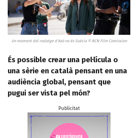
Un moment del rodatge d'Axò no és Suècia © BCN Film Comission
És possible crear una pel·lícula o
una sèrie en català pensant en una
audiència global, pensant que
pugui ser vista pel món?
Publicitat