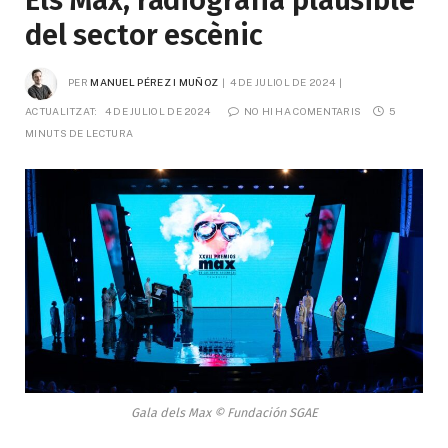
Els Max, radiografia plausible
del sector escènic
PER
MANUEL PÉREZ I MUÑOZ
4 DE JULIOL DE 2024
ACTUALITZAT:
4 DE JULIOL DE 2024
NO HI HA COMENTARIS
5 
MINUTS DE LECTURA
Gala dels Max © Fundación SGAE