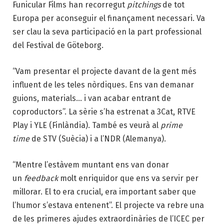
Funicular Films han recorregut
pitchings
de tot
Europa per aconseguir el finançament necessari. Va
ser clau la seva participació en la part professional
del Festival de Göteborg.
“Vam presentar el projecte davant de la gent més
influent de les teles nòrdiques. Ens van demanar
guions, materials… i van acabar entrant de
coproductors”. La sèrie s’ha estrenat a 3Cat, RTVE
Play i YLE (Finlàndia). També es veurà al
prime
time
de STV (Suècia) i a l’NDR (Alemanya).
“Mentre l’estàvem muntant ens van donar
un
feedback
molt enriquidor que ens va servir per
millorar. El to era crucial, era important saber que
l’humor s’estava entenent”. El projecte va rebre una
de les primeres ajudes extraordinàries de l’ICEC per